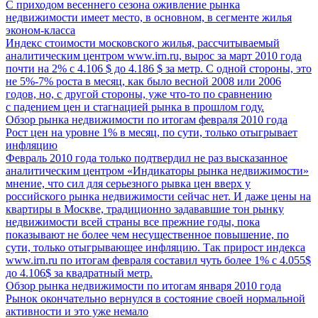
С приходом весеннего сезона оживление рынка
недвижимости имеет место, в основном, в сегменте жилья
эконом-класса
Индекс стоимости московского жилья, рассчитываемый
аналитическим центром www.irn.ru, вырос за март 2010 года
почти на 2% с 4.106 $ до 4.186 $ за метр. С одной стороны, это
не 5%-7% роста в месяц, как было весной 2008 или 2006
годов, но, с другой стороны, уже что-то по сравнению
с падением цен и стагнацией рынка в прошлом году.
Обзор рынка недвижимости по итогам февраля 2010 года
Рост цен на уровне 1% в месяц, по сути, только отыгрывает
инфляцию
Февраль 2010 года только подтвердил не раз высказанное
аналитическим центром «Индикаторы рынка недвижимости»
мнение, что сил для серьезного рывка цен вверх у
российского рынка недвижимости сейчас нет. И даже цены на
квартиры в Москве, традиционно задававшие тон рынку
недвижимости всей страны все прежние годы, пока
показывают не более чем несущественное повышение, по
сути, только отыгрывающее инфляцию. Так прирост индекса
www.irn.ru по итогам февраля составил чуть более 1% с 4.055$
до 4.106$ за квадратный метр.
Обзор рынка недвижимости по итогам января 2010 года
Рынок окончательно вернулся в состояние своей нормальной
активности и это уже немало