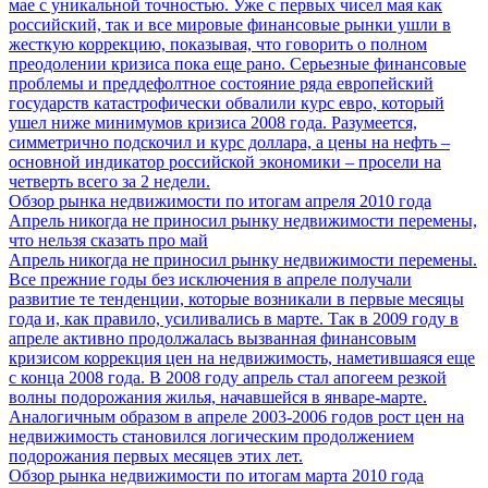
мае с уникальной точностью. Уже с первых чисел мая как
российский, так и все мировые финансовые рынки ушли в
жесткую коррекцию, показывая, что говорить о полном
преодолении кризиса пока еще рано. Серьезные финансовые
проблемы и преддефолтное состояние ряда европейский
государств катастрофически обвалили курс евро, который
ушел ниже минимумов кризиса 2008 года. Разумеется,
симметрично подскочил и курс доллара, а цены на нефть –
основной индикатор российской экономики – просели на
четверть всего за 2 недели.
Обзор рынка недвижимости по итогам апреля 2010 года
Апрель никогда не приносил рынку недвижимости перемены,
что нельзя сказать про май
Апрель никогда не приносил рынку недвижимости перемены.
Все прежние годы без исключения в апреле получали
развитие те тенденции, которые возникали в первые месяцы
года и, как правило, усиливались в марте. Так в 2009 году в
апреле активно продолжалась вызванная финансовым
кризисом коррекция цен на недвижимость, наметившаяся еще
с конца 2008 года. В 2008 году апрель стал апогеем резкой
волны подорожания жилья, начавшейся в январе-марте.
Аналогичным образом в апреле 2003-2006 годов рост цен на
недвижимость становился логическим продолжением
подорожания первых месяцев этих лет.
Обзор рынка недвижимости по итогам марта 2010 года