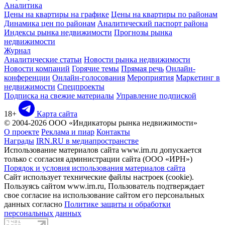
Аналитика
Цены на квартиры на графике
Цены на квартиры по районам
Динамика цен по районам
Аналитический паспорт района
Индексы рынка недвижимости
Прогнозы рынка
недвижимости
Журнал
Аналитические статьи
Новости рынка недвижимости
Новости компаний
Горячие темы
Прямая речь
Онлайн-
конференции
Онлайн-голосования
Мероприятия
Маркетинг в
недвижимости
Спецпроекты
Подписка на свежие материалы
Управление подпиской
18+
Карта сайта
© 2004-2026 ООО «Индикаторы рынка недвижимости»
О проекте
Реклама и пиар
Контакты
Награды
IRN.RU в медиапространстве
Использование материалов сайта www.irn.ru допускается
только с согласия администрации сайта (ООО «ИРН»)
Порядок и условия использования материалов сайта
Сайт использует технические файлы настроек (cookie).
Пользуясь сайтом www.irn.ru, Пользователь подтверждает
свое согласие на использование сайтом его персональных
данных согласно
Политике защиты и обработки
персональных данных