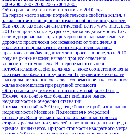
2009
2008
2007
2006
2005
2004
2003
Обзор рынка недвижимости по итогам 2010 года
На первое место вышли потребительские свойства жилья, а
также соответствие цены платежеспособности покупателей
Как уже не раз отмечал аналитический центр www.irn.ru, весь
2010 год происходила «утряска» рынка недвижимости. Так,
если в докризисные годы примерно одинаковыми темпами
дорожало практически все независимо от типа жилья и
соответствия цены качеству объекта, а после кризиса
практически любая недвижимость просела в цене, то в 2010
году на рынке наконец начался процесс отделения
«пшеницы» от «плевел». На первое место вышли
потребительские свойства жилья, а также соответствие цены
платежеспособности покупателей. В результате в наиболее
выгодном положении оказалось современное и качественное
жилье экономкласса при разумной стоимости.
Обзор рынка недвижимости по итогам ноября 2010 года
Похоже, что ноябрь еще больше приблизил рынок
недвижимости к очередной стагнации
Похоже, что ноябрь 2010 года еще больше приблизил рынок
недвижимости Москвы и Подмосковья к очередной
стагнации. Все признаки налицо: отложенный спрос со
стороны реальных покупателей, накопивших деньги еще до
кризиса, выдыхается. Прирост стоимости квадратного метра
за осень 2010 года оказался даже скромнее аналогичного