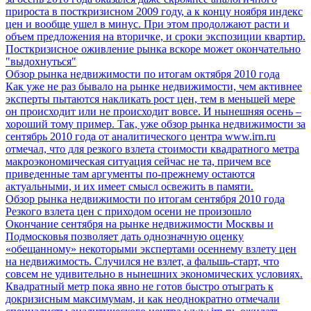
прироста в посткризисном 2009 году, а к концу ноября индекс
цен и вообще ушел в минус. При этом продолжают расти и
объем предложения на вторичке, и сроки экспозиции квартир.
Посткризисное оживление рынка вскоре может окончательно
"выдохнуться"
Обзор рынка недвижимости по итогам октября 2010 года
Как уже не раз бывало на рынке недвижимости, чем активнее
эксперты пытаются накликать рост цен, тем в меньшей мере
он происходит или не происходит вовсе. И нынешняя осень –
хороший тому пример. Так, уже обзор рынка недвижимости за
сентябрь 2010 года от аналитического центра www.irn.ru
отмечал, что для резкого взлета стоимости квадратного метра
макроэкономическая ситуация сейчас не та, причем все
приведенные там аргументы по-прежнему остаются
актуальными, и их имеет смысл освежить в памяти.
Обзор рынка недвижимости по итогам сентября 2010 года
Резкого взлета цен с приходом осени не произошло
Окончание сентября на рынке недвижимости Москвы и
Подмосковья позволяет дать однозначную оценку
«обещанному» некоторыми экспертами осеннему взлету цен
на недвижимость. Случился не взлет, а фальшь-старт, что
совсем не удивительно в нынешних экономических условиях.
Квадратный метр пока явно не готов быстро отыграть к
докризисным максимумам, и как неоднократно отмечали