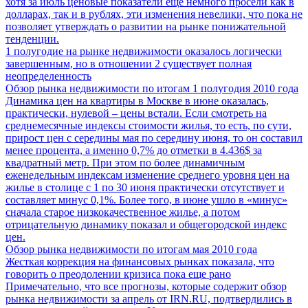
хотя за июль ценовые показатели еще немного просели как в
долларах, так и в рублях, эти изменения невелики, что пока не
позволяет утверждать о развитии на рынке понижательной
тенденции.
1 полугодие на рынке недвижимости оказалось логически
завершенным, но в отношении 2 существует полная
неопределенность
Обзор рынка недвижимости по итогам 1 полугодия 2010 года
Динамика цен на квартиры в Москве в июне оказалась,
практически, нулевой – цены встали. Если смотреть на
среднемесячные индексы стоимости жилья, то есть, по сути,
прирост цен с середины мая по середину июня, то он составил
менее процента, а именно 0,7% до отметки в 4.436$ за
квадратный метр. При этом по более динамичным
еженедельным индексам изменение среднего уровня цен на
жилье в столице с 1 по 30 июня практически отсутствует и
составляет минус 0,1%. Более того, в июне ушло в «минус»
сначала старое низкокачественное жилье, а потом
отрицательную динамику показал и общегородской индекс
цен.
Обзор рынка недвижимости по итогам мая 2010 года
Жесткая коррекция на финансовых рынках показала, что
говорить о преодолении кризиса пока еще рано
Примечательно, что все прогнозы, которые содержит обзор
рынка недвижимости за апрель от IRN.RU, подтвердились в