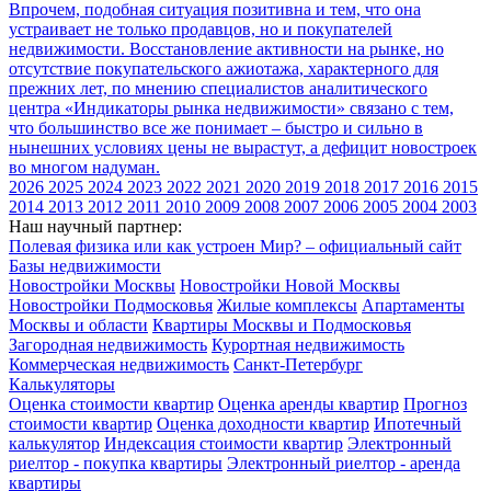
Впрочем, подобная ситуация позитивна и тем, что она
устраивает не только продавцов, но и покупателей
недвижимости. Восстановление активности на рынке, но
отсутствие покупательского ажиотажа, характерного для
прежних лет, по мнению специалистов аналитического
центра «Индикаторы рынка недвижимости» связано с тем,
что большинство все же понимает – быстро и сильно в
нынешних условиях цены не вырастут, а дефицит новостроек
во многом надуман.
2026
2025
2024
2023
2022
2021
2020
2019
2018
2017
2016
2015
2014
2013
2012
2011
2010
2009
2008
2007
2006
2005
2004
2003
Наш научный партнер:
Полевая физика или как устроен Мир? – официальный сайт
Базы недвижимости
Новостройки Москвы
Новостройки Новой Москвы
Новостройки Подмосковья
Жилые комплексы
Апартаменты
Москвы и области
Квартиры Москвы и Подмосковья
Загородная недвижимость
Курортная недвижимость
Коммерческая недвижимость
Санкт-Петербург
Калькуляторы
Оценка стоимости квартир
Оценка аренды квартир
Прогноз
стоимости квартир
Оценка доходности квартир
Ипотечный
калькулятор
Индексация стоимости квартир
Электронный
риелтор - покупка квартиры
Электронный риелтор - аренда
квартиры