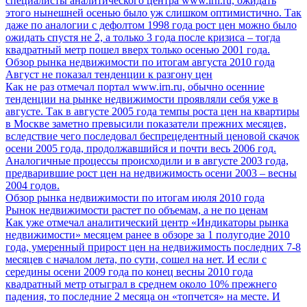
специалисты аналитического центра www.irn.ru, ожидать
этого нынешней осенью было уж слишком оптимистично. Так
даже по аналогии с дефолтом 1998 года рост цен можно было
ожидать спустя не 2, а только 3 года после кризиса – тогда
квадратный метр пошел вверх только осенью 2001 года.
Обзор рынка недвижимости по итогам августа 2010 года
Август не показал тенденции к разгону цен
Как не раз отмечал портал www.irn.ru, обычно осенние
тенденции на рынке недвижимости проявляли себя уже в
августе. Так в августе 2005 года темпы роста цен на квартиры
в Москве заметно превысили показатели прежних месяцев,
вследствие чего последовал беспрецедентный ценовой скачок
осени 2005 года, продолжавшийся и почти весь 2006 год.
Аналогичные процессы происходили и в августе 2003 года,
предварившие рост цен на недвижимость осени 2003 – весны
2004 годов.
Обзор рынка недвижимости по итогам июля 2010 года
Рынок недвижимости растет по объемам, а не по ценам
Как уже отмечал аналитический центр «Индикаторы рынка
недвижимости» месяцем ранее в обзоре за 1 полугодие 2010
года, умеренный прирост цен на недвижимость последних 7-8
месяцев с началом лета, по сути, сошел на нет. И если с
середины осени 2009 года по конец весны 2010 года
квадратный метр отыграл в среднем около 10% прежнего
падения, то последние 2 месяца он «топчется» на месте. И