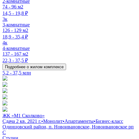
2-комнатные
74 - 96 м2
14,5 - 19,8 ₽
3к
3-комнатные
126 - 129 м2
18,9 - 35,4 ₽
4к
4-комнатные
137 - 167 м2
22,3 - 37,5 ₽
Подробнее о жилом комплексе
5,2 - 37,5 млн
ЖК «М1 Сколково»
Сдача 2 кв. 2021 г.
•
Монолит
•
Апартаменты
•
Бизнес-класс
Одинцовский район, п. Новоивановское, Новоивановское рп
C
Студии