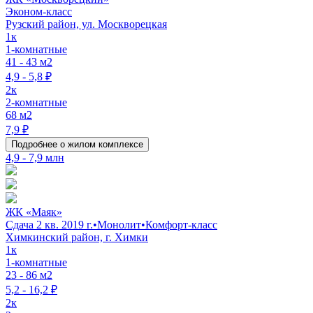
Эконом-класс
Рузский район, ул. Москворецкая
1к
1-комнатные
41 - 43 м2
4,9 - 5,8 ₽
2к
2-комнатные
68 м2
7,9 ₽
Подробнее о жилом комплексе
4,9 - 7,9 млн
ЖК «Маяк»
Сдача 2 кв. 2019 г.
•
Монолит
•
Комфорт-класс
Химкинский район, г. Химки
1к
1-комнатные
23 - 86 м2
5,2 - 16,2 ₽
2к