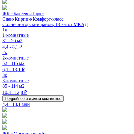
ЖК «Бакеево-Парк»
Сдан
•
Кирпич
•
Комфорт-класс
Солнечногорский район, 13 км от МКАД
1к
1-комнатные
31 - 56 м2
4,4 - 8,1 ₽
2к
2-комнатные
52 - 115 м2
6,1 - 13,1 ₽
3к
3-комнатные
85 - 114 м2
10,3 - 12,8 ₽
Подробнее о жилом комплексе
4,4 - 13,1 млн
ЖК «Москворецкий»