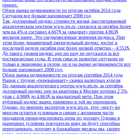
принес.
Обзор рынка недвижимости по итогам октября 2014 года
Ситуация все больше напоминает 2008 год
Так, долларовый индекс стоимости жилья, рассчитываемый
аналитическим центром www.irn.ru, снизился за октябрь более
чем на 4% и составил 4.667$ за «квадрат» против 4.863$
месяцем ранее. Это среднемесячные значения индекса. При
этом более динамичный еженедельный индекс достиг к
последней неделе октября еще более низкой отметки – 4.552$.
До такого уровня индекс цен ни разу не опускался за все
посткризисные годы. В этом смысле развитие ситуации не
только в экономике в целом, но и на рынке недвижимости все
больше напоминает 2008 год.
Обзор рынка недвижимости по итогам сентября 2014 года
Рынок с трудом «переваривает» скачки валютных курсов
По данным аналитического центра www.irn.ru, за сентябрь
долларовый индекс цен на квартиры в Москве потерял 2,5%,
упав с 4.988$ до 4.863$ за квадратный метр. При этом
рублевый индекс вырос примерно в той же пропорции.
Однако, по мнению экспертов www.irn.ru, этот «рост» во
многом остается условным и связан с желанием части
продавцов проиндексировать цены по доллару. Однако в
нынешних условиях покупатели вряд ли будут способны
переплачивать, поэтому в ближайшие месяцы мы, скорее