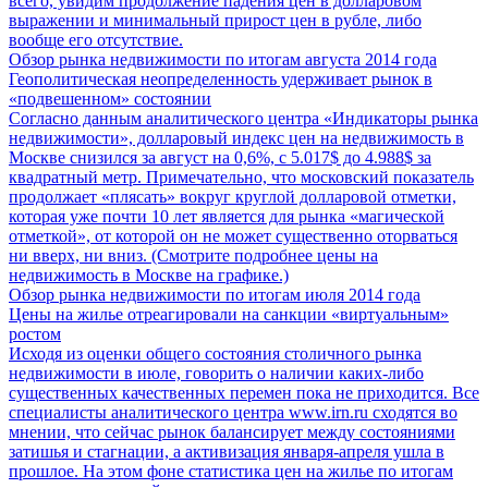
всего, увидим продолжение падения цен в долларовом
выражении и минимальный прирост цен в рубле, либо
вообще его отсутствие.
Обзор рынка недвижимости по итогам августа 2014 года
Геополитическая неопределенность удерживает рынок в
«подвешенном» состоянии
Согласно данным аналитического центра «Индикаторы рынка
недвижимости», долларовый индекс цен на недвижимость в
Москве снизился за август на 0,6%, с 5.017$ до 4.988$ за
квадратный метр. Примечательно, что московский показатель
продолжает «плясать» вокруг круглой долларовой отметки,
которая уже почти 10 лет является для рынка «магической
отметкой», от которой он не может существенно оторваться
ни вверх, ни вниз. (Смотрите подробнее цены на
недвижимость в Москве на графике.)
Обзор рынка недвижимости по итогам июля 2014 года
Цены на жилье отреагировали на санкции «виртуальным»
ростом
Исходя из оценки общего состояния столичного рынка
недвижимости в июле, говорить о наличии каких-либо
существенных качественных перемен пока не приходится. Все
специалисты аналитического центра www.irn.ru сходятся во
мнении, что сейчас рынок балансирует между состояниями
затишья и стагнации, а активизация января-апреля ушла в
прошлое. На этом фоне статистика цен на жилье по итогам