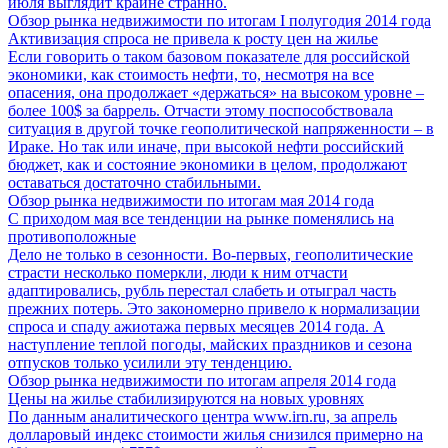
июля выглядит крайне странно.
Обзор рынка недвижимости по итогам I полугодия 2014 года
Активизация спроса не привела к росту цен на жилье
Если говорить о таком базовом показателе для российской
экономики, как стоимость нефти, то, несмотря на все
опасения, она продолжает «держаться» на высоком уровне –
более 100$ за баррель. Отчасти этому поспособствовала
ситуация в другой точке геополитической напряженности – в
Ираке. Но так или иначе, при высокой нефти российский
бюджет, как и состояние экономики в целом, продолжают
оставаться достаточно стабильными.
Обзор рынка недвижимости по итогам мая 2014 года
С приходом мая все тенденции на рынке поменялись на
противоположные
Дело не только в сезонности. Во-первых, геополитические
страсти несколько померкли, люди к ним отчасти
адаптировались, рубль перестал слабеть и отыграл часть
прежних потерь. Это закономерно привело к нормализации
спроса и спаду ажиотажа первых месяцев 2014 года. А
наступление теплой погоды, майских праздников и сезона
отпусков только усилили эту тенденцию.
Обзор рынка недвижимости по итогам апреля 2014 года
Цены на жилье стабилизируются на новых уровнях
По данным аналитического центра www.irn.ru, за апрель
долларовый индекс стоимости жилья снизился примерно на