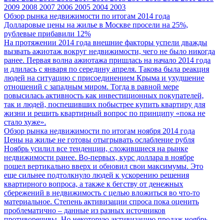
2009
2008
2007
2006
2005
2004
2003
Обзор рынка недвижимости по итогам 2014 года
Долларовые цены на жилье в Москве просели на 25%,
рублевые прибавили 12%
На протяжении 2014 года внешние факторы успели дважды
вызвать ажиотаж вокруг недвижимости, чего не было никогда
ранее. Первая волна ажиотажа пришлась на начало 2014 года
и длилась с января по середину апреля. Такова была реакция
людей на ситуацию с присоединением Крыма и ухудшение
отношений с западным миром. Тогда в равной мере
повысилась активность как инвестиционных покупателей,
так и людей, поспешивших побыстрее купить квартиру для
жизни и решить квартирный вопрос по принципу «пока не
стало хуже».
Обзор рынка недвижимости по итогам ноября 2014 года
Цены на жилье не готовы отыгрывать ослабление рубля
Ноябрь усилил все тенденции, сложившиеся на рынке
недвижимости ранее. Во-первых, курс доллара в ноябре
пошел вертикально вверх и обновил свои максимумы. Это
еще сильнее подтолкнуло людей к ускорению решения
квартирного вопроса, а также к бегству от денежных
сбережений в недвижимость с целью вложиться во что-то
материальное. Степень активизации спроса пока оценить
проблематично – данные из разных источников
противоречивы. Но некоторую активизацию продаж ноябрь