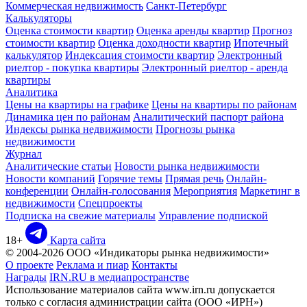
Коммерческая недвижимость
Санкт-Петербург
Калькуляторы
Оценка стоимости квартир
Оценка аренды квартир
Прогноз
стоимости квартир
Оценка доходности квартир
Ипотечный
калькулятор
Индексация стоимости квартир
Электронный
риелтор - покупка квартиры
Электронный риелтор - аренда
квартиры
Аналитика
Цены на квартиры на графике
Цены на квартиры по районам
Динамика цен по районам
Аналитический паспорт района
Индексы рынка недвижимости
Прогнозы рынка
недвижимости
Журнал
Аналитические статьи
Новости рынка недвижимости
Новости компаний
Горячие темы
Прямая речь
Онлайн-
конференции
Онлайн-голосования
Мероприятия
Маркетинг в
недвижимости
Спецпроекты
Подписка на свежие материалы
Управление подпиской
18+
Карта сайта
© 2004-2026 ООО «Индикаторы рынка недвижимости»
О проекте
Реклама и пиар
Контакты
Награды
IRN.RU в медиапространстве
Использование материалов сайта www.irn.ru допускается
только с согласия администрации сайта (ООО «ИРН»)