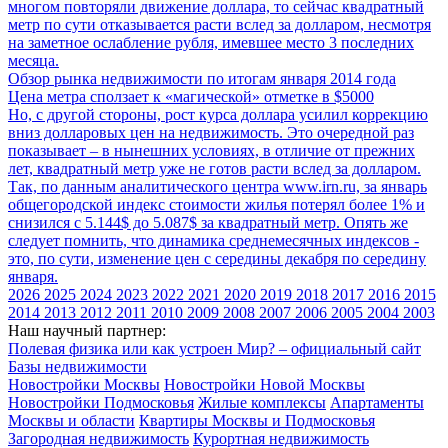
многом повторяли движение доллара, то сейчас квадратный
метр по сути отказывается расти вслед за долларом, несмотря
на заметное ослабление рубля, имевшее место 3 последних
месяца.
Обзор рынка недвижимости по итогам января 2014 года
Цена метра сползает к «магической» отметке в $5000
Но, с другой стороны, рост курса доллара усилил коррекцию
вниз долларовых цен на недвижимость. Это очередной раз
показывает – в нынешних условиях, в отличие от прежних
лет, квадратный метр уже не готов расти вслед за долларом.
Так, по данным аналитического центра www.irn.ru, за январь
общегородской индекс стоимости жилья потерял более 1% и
снизился с 5.144$ до 5.087$ за квадратный метр. Опять же
следует помнить, что динамика среднемесячных индексов -
это, по сути, изменение цен с середины декабря по середину
января.
2026
2025
2024
2023
2022
2021
2020
2019
2018
2017
2016
2015
2014
2013
2012
2011
2010
2009
2008
2007
2006
2005
2004
2003
Наш научный партнер:
Полевая физика или как устроен Мир? – официальный сайт
Базы недвижимости
Новостройки Москвы
Новостройки Новой Москвы
Новостройки Подмосковья
Жилые комплексы
Апартаменты
Москвы и области
Квартиры Москвы и Подмосковья
Загородная недвижимость
Курортная недвижимость