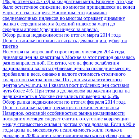
1%, до отметки 4.757$ за квадратный метр. Впрочем, это уже
было остаточное снижение, во многом пришедшееся на конец
марта и начало апреля. Напомним, что динамика
среднемесячных индексов во многом отражает динамику
рынка с середины марта (средний индекс за март) до
середины апреля (средний индекс за апрель).
Обзор рынка недвижимости по итогам марта 2014 года
Цены на жилье пытались отыграть девальвацию рубля, но
тщетно
Несмотря на возросший спрос первых месяцев 2014 года,
динамика цен на квартиры в Москве за этот период оказалась
разнонаправленной. Понятно, что на фоне ослабления
национальной валюты рублевые цены за последние месяцы
прибавили в весе, однако в валюте стоимость столичного
квадратного метра просела. По данным аналитического
центра www.irn.ru, за I квартал рост рублевых цен составил
чуть более 4%. При этом в долларовом выражении цены на
недвижимость в Москве снизились примерно на 6,5%.
Обзор рынка недвижимости по итогам февраля 2014 года
Цены на жилье падают, несмотря на оживление рынка
Наверное, основной особенностью рынка недвижимости
последних месяцев следует считать отсутствие корреляции
между стоимостью жилья и ростом курса доллара. Если в 90-е
годы цены на московскую недвижимость жили только в
долларе, в 2000-х они стали номинироваться в рублях, но во