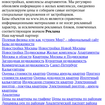
новостройках, комплексы апартаментов. Мы регулярно
обновляем информацию о жилых комплексах, ежедневно
актуализируем цены и собираем самые интересные
специальные предложения от застройщиков.
Базы объектов на www.irn.ru являются справочно-
информационными материалами и не носят рекламный
характер, за исключением рекламных блоков, помеченных
соответствующим значком
Реклама
Наш научный партнер:
Полевая физика или как устроен Мир? – официальный сайт
Базы недвижимости
Новостройки Москвы
Новостройки Новой Москвы
Новостройки Подмосковья
Жилые комплексы
Апартаменты
Москвы и области
Квартиры Москвы и Подмосковья
Загородная недвижимость
Курортная недвижимость
Коммерческая недвижимость
Санкт-Петербург
Калькуляторы
Оценка стоимости квартир
Оценка аренды квартир
Прогноз
стоимости квартир
Оценка доходности квартир
Ипотечный
калькулятор
Индексация стоимости квартир
Электронный
риелтор - покупка квартиры
Электронный риелтор - аренда
квартиры
Аналитика
Цены на квартиры на графике
Цены на квартиры по районам
Динамика цен по районам
Аналитический паспорт района