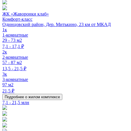
ЖК «Жаворонки клаб»
Комфорт-класс
Одинцовский район, Дер. Митькино, 23 км от МКАД
1к
1-комнатные
29 - 73 м2
7,1 - 17,1 ₽
2к
2-комнатные
57 - 87 м2
13,5 - 21,5 ₽
3к
3-комнатные
97 м2
21,5 ₽
Подробнее о жилом комплексе
7,1 - 21,5 млн