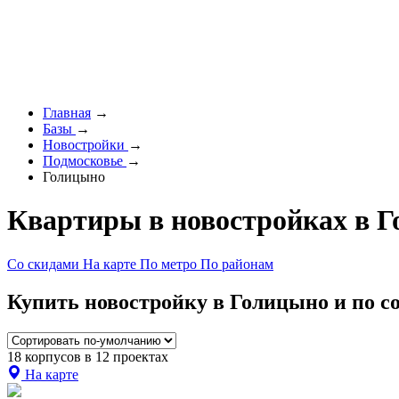
Главная
→
Базы
→
Новостройки
→
Подмосковье
→
Голицыно
Квартиры в новостройках в 
Со скидами
На карте
По метро
По районам
Купить новостройку в Голицыно и по со
18 корпусов в 12 проектах
На карте