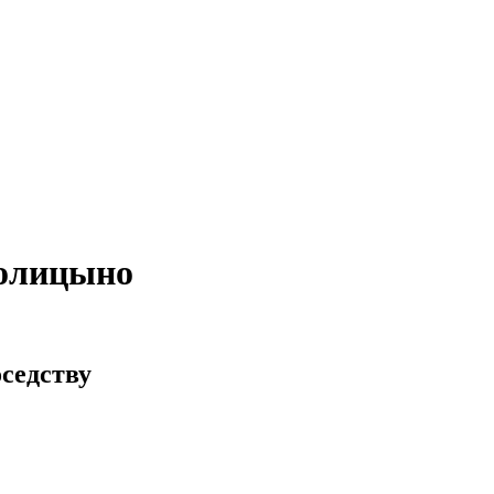
Голицыно
седству