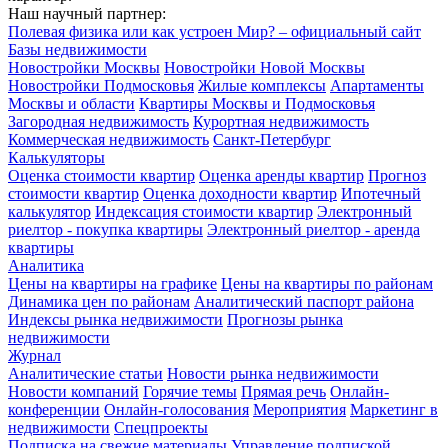
Наш научный партнер:
Полевая физика или как устроен Мир? – официальный сайт
Базы недвижимости
Новостройки Москвы
Новостройки Новой Москвы
Новостройки Подмосковья
Жилые комплексы
Апартаменты
Москвы и области
Квартиры Москвы и Подмосковья
Загородная недвижимость
Курортная недвижимость
Коммерческая недвижимость
Санкт-Петербург
Калькуляторы
Оценка стоимости квартир
Оценка аренды квартир
Прогноз
стоимости квартир
Оценка доходности квартир
Ипотечный
калькулятор
Индексация стоимости квартир
Электронный
риелтор - покупка квартиры
Электронный риелтор - аренда
квартиры
Аналитика
Цены на квартиры на графике
Цены на квартиры по районам
Динамика цен по районам
Аналитический паспорт района
Индексы рынка недвижимости
Прогнозы рынка
недвижимости
Журнал
Аналитические статьи
Новости рынка недвижимости
Новости компаний
Горячие темы
Прямая речь
Онлайн-
конференции
Онлайн-голосования
Мероприятия
Маркетинг в
недвижимости
Спецпроекты
Подписка на свежие материалы
Управление подпиской