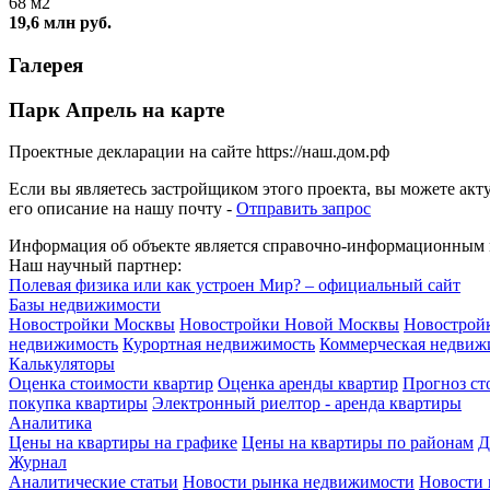
68 м2
19,6 млн руб.
Галерея
Парк Апрель на карте
Проектные декларации на сайте https://наш.дом.рф
Если вы являетесь застройщиком этого проекта, вы можете ак
его описание на нашу почту -
Отправить запрос
Информация об объекте является справочно-информационным м
Наш научный партнер:
Полевая физика или как устроен Мир? – официальный сайт
Базы недвижимости
Новостройки Москвы
Новостройки Новой Москвы
Новострой
недвижимость
Курортная недвижимость
Коммерческая недвиж
Калькуляторы
Оценка стоимости квартир
Оценка аренды квартир
Прогноз ст
покупка квартиры
Электронный риелтор - аренда квартиры
Аналитика
Цены на квартиры на графике
Цены на квартиры по районам
Д
Журнал
Аналитические статьи
Новости рынка недвижимости
Новости