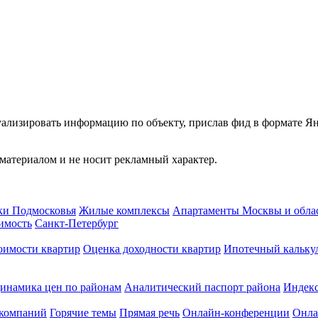
туализировать информацию по объекту, прислав фид в формате Я
атериалом и не носит рекламный характер.
ки Подмосковья
Жилые комплексы
Апартаменты Москвы и обла
имость
Санкт-Петербург
оимости квартир
Оценка доходности квартир
Ипотечный кальку
инамика цен по районам
Аналитический паспорт района
Индек
 компаний
Горячие темы
Прямая речь
Онлайн-конференции
Онла