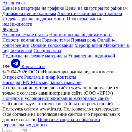
Аналитика
Цены на квартиры на графике
Цены на квартиры по районам
Динамика цен по районам
Аналитический паспорт района
Индексы рынка недвижимости
Прогнозы рынка
недвижимости
Журнал
Аналитические статьи
Новости рынка недвижимости
Новости компаний
Горячие темы
Прямая речь
Онлайн-
конференции
Онлайн-голосования
Мероприятия
Маркетинг в
недвижимости
Спецпроекты
Подписка на свежие материалы
Управление подпиской
18+
Карта сайта
© 2004-2026 ООО «Индикаторы рынка недвижимости»
О проекте
Реклама и пиар
Контакты
Награды
IRN.RU в медиапространстве
Использование материалов сайта www.irn.ru допускается
только с согласия администрации сайта (ООО «ИРН»)
Порядок и условия использования материалов сайта
Сайт использует технические файлы настроек (cookie).
Пользуясь сайтом www.irn.ru, Пользователь подтверждает
свое согласие на использование сайтом его персональных
данных согласно
Политике защиты и обработки
персональных данных