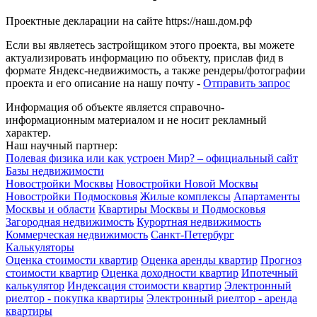
Проектные декларации на сайте https://наш.дом.рф
Если вы являетесь застройщиком этого проекта, вы можете
актуализировать информацию по объекту, прислав фид в
формате Яндекс-недвижимость, а также рендеры/фотографии
проекта и его описание на нашу почту -
Отправить запрос
Информация об объекте является справочно-
информационным материалом и не носит рекламный
характер.
Наш научный партнер:
Полевая физика или как устроен Мир? – официальный сайт
Базы недвижимости
Новостройки Москвы
Новостройки Новой Москвы
Новостройки Подмосковья
Жилые комплексы
Апартаменты
Москвы и области
Квартиры Москвы и Подмосковья
Загородная недвижимость
Курортная недвижимость
Коммерческая недвижимость
Санкт-Петербург
Калькуляторы
Оценка стоимости квартир
Оценка аренды квартир
Прогноз
стоимости квартир
Оценка доходности квартир
Ипотечный
калькулятор
Индексация стоимости квартир
Электронный
риелтор - покупка квартиры
Электронный риелтор - аренда
квартиры