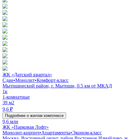
ЖК «Датский квартал»
Сдан
•
Монолит
•
Комфорт-класс
Мытищинский район, г. Мытищи, 0.5 км от МКАД
1к
1-комнатные
39 м2
9,6 ₽
Подробнее о жилом комплексе
9,6 млн
ЖК «Парковая Лофт»
Монолит-кирпич
•
Апартаменты
•
Эконом-класс
Москва, Восточный округ, район Восточное Измайлово, м.