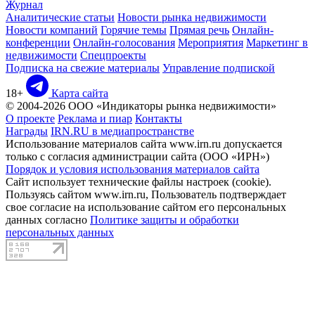
Журнал
Аналитические статьи
Новости рынка недвижимости
Новости компаний
Горячие темы
Прямая речь
Онлайн-
конференции
Онлайн-голосования
Мероприятия
Маркетинг в
недвижимости
Спецпроекты
Подписка на свежие материалы
Управление подпиской
18+
Карта сайта
© 2004-2026 ООО «Индикаторы рынка недвижимости»
О проекте
Реклама и пиар
Контакты
Награды
IRN.RU в медиапространстве
Использование материалов сайта www.irn.ru допускается
только с согласия администрации сайта (ООО «ИРН»)
Порядок и условия использования материалов сайта
Сайт использует технические файлы настроек (cookie).
Пользуясь сайтом www.irn.ru, Пользователь подтверждает
свое согласие на использование сайтом его персональных
данных согласно
Политике защиты и обработки
персональных данных