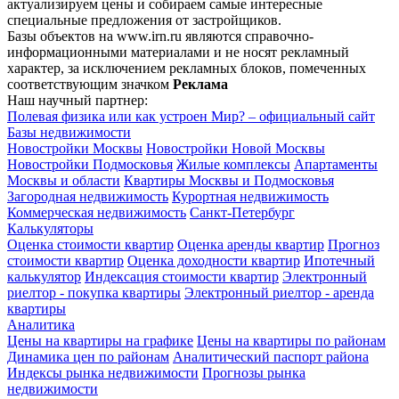
актуализируем цены и собираем самые интересные
специальные предложения от застройщиков.
Базы объектов на www.irn.ru являются справочно-
информационными материалами и не носят рекламный
характер, за исключением рекламных блоков, помеченных
соответствующим значком
Реклама
Наш научный партнер:
Полевая физика или как устроен Мир? – официальный сайт
Базы недвижимости
Новостройки Москвы
Новостройки Новой Москвы
Новостройки Подмосковья
Жилые комплексы
Апартаменты
Москвы и области
Квартиры Москвы и Подмосковья
Загородная недвижимость
Курортная недвижимость
Коммерческая недвижимость
Санкт-Петербург
Калькуляторы
Оценка стоимости квартир
Оценка аренды квартир
Прогноз
стоимости квартир
Оценка доходности квартир
Ипотечный
калькулятор
Индексация стоимости квартир
Электронный
риелтор - покупка квартиры
Электронный риелтор - аренда
квартиры
Аналитика
Цены на квартиры на графике
Цены на квартиры по районам
Динамика цен по районам
Аналитический паспорт района
Индексы рынка недвижимости
Прогнозы рынка
недвижимости