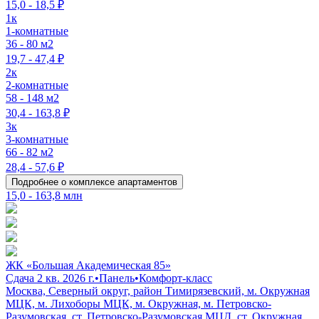
15,0 - 18,5 ₽
1к
1-комнатные
36 - 80 м2
19,7 - 47,4 ₽
2к
2-комнатные
58 - 148 м2
30,4 - 163,8 ₽
3к
3-комнатные
66 - 82 м2
28,4 - 57,6 ₽
Подробнее о комплексе апартаментов
15,0 - 163,8 млн
ЖК «Большая Академическая 85»
Сдача 2 кв. 2026 г.
•
Панель
•
Комфорт-класс
Москва, Северный округ, район Тимирязевский, м. Окружная
МЦК, м. Лихоборы МЦК, м. Окружная, м. Петровско-
Разумовская, ст. Петровско-Разумовская МЦД, ст. Окружная