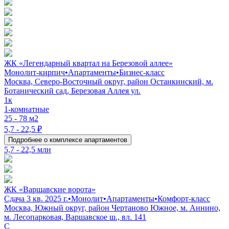
ЖК «Легендарный квартал на Березовой аллее»
Монолит-кирпич
•
Апартаменты
•
Бизнес-класс
Москва, Северо-Восточный округ, район Останкинский, м.
Ботанический сад, Березовая Аллея ул.
1к
1-комнатные
25 - 78 м2
5,7 - 22,5 ₽
Подробнее о комплексе апартаментов
5,7 - 22,5 млн
ЖК «Варшавские ворота»
Сдача 3 кв. 2025 г.
•
Монолит
•
Апартаменты
•
Комфорт-класс
Москва, Южный округ, район Чертаново Южное, м. Аннино,
м. Лесопарковая, Варшавское ш., вл. 141
C