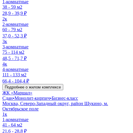
1-комнатные
38 - 59 м2
28,9 - 39,9 ₽
2к
2-комнатные
60 - 79 м2
37,0 - 52,3 ₽
3к
3-комнатные
75 - 114 м2
48,5 - 71,7 ₽
4к
4-комнатные
111 - 133 м2
66,4 - 104,4 ₽
Подробнее о жилом комплексе
ЖК «Маршал»
Сдан
•
Монолит-кирпич
•
Бизнес-класс
Москва, Северо-Западный округ, район Щукино, м.
Октябрьское поле
1к
1-комнатные
41 - 64 м2
21,6 - 28,8 ₽