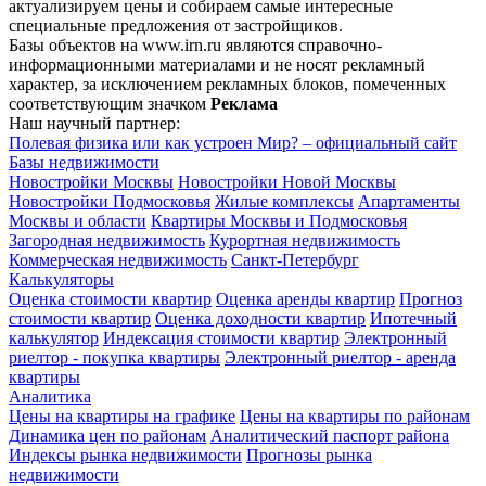
актуализируем цены и собираем самые интересные
специальные предложения от застройщиков.
Базы объектов на www.irn.ru являются справочно-
информационными материалами и не носят рекламный
характер, за исключением рекламных блоков, помеченных
соответствующим значком
Реклама
Наш научный партнер:
Полевая физика или как устроен Мир? – официальный сайт
Базы недвижимости
Новостройки Москвы
Новостройки Новой Москвы
Новостройки Подмосковья
Жилые комплексы
Апартаменты
Москвы и области
Квартиры Москвы и Подмосковья
Загородная недвижимость
Курортная недвижимость
Коммерческая недвижимость
Санкт-Петербург
Калькуляторы
Оценка стоимости квартир
Оценка аренды квартир
Прогноз
стоимости квартир
Оценка доходности квартир
Ипотечный
калькулятор
Индексация стоимости квартир
Электронный
риелтор - покупка квартиры
Электронный риелтор - аренда
квартиры
Аналитика
Цены на квартиры на графике
Цены на квартиры по районам
Динамика цен по районам
Аналитический паспорт района
Индексы рынка недвижимости
Прогнозы рынка
недвижимости