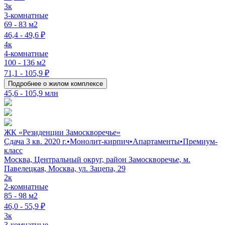
3к
3-комнатные
69 - 83 м2
46,4 - 49,6 ₽
4к
4-комнатные
100 - 136 м2
71,1 - 105,9 ₽
Подробнее о жилом комплексе
45,6 - 105,9 млн
ЖК «Резиденции Замоскворечье»
Сдача 3 кв. 2020 г.
•
Монолит-кирпич
•
Апартаменты
•
Премиум-
класс
Москва, Центральный округ, район Замоскворечье, м.
Павелецкая, Москва, ул. Зацепа, 29
2к
2-комнатные
85 - 98 м2
46,0 - 55,9 ₽
3к
3-комнатные