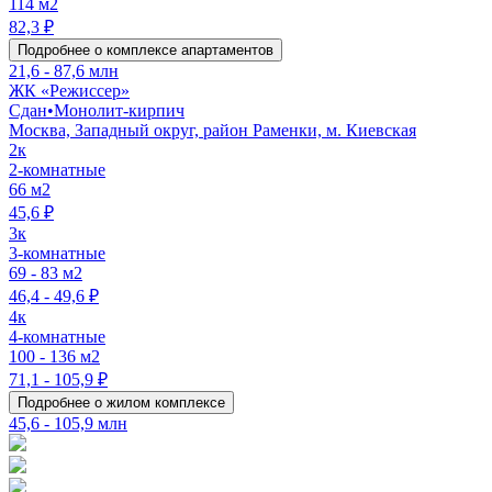
114 м2
82,3 ₽
Подробнее о комплексе апартаментов
21,6 - 87,6 млн
ЖК «Режиссер»
Сдан
•
Монолит-кирпич
Москва, Западный округ, район Раменки, м. Киевская
2к
2-комнатные
66 м2
45,6 ₽
3к
3-комнатные
69 - 83 м2
46,4 - 49,6 ₽
4к
4-комнатные
100 - 136 м2
71,1 - 105,9 ₽
Подробнее о жилом комплексе
45,6 - 105,9 млн