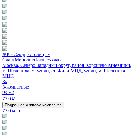
ЖК «Сердце столицы»
Сдан
•
Монолит
•
Бизнес-класс
Москва, Северо-Западный округ, район Хорошево-Мневники,
м. Шелепиха, м. Фили, ст. Фили МЦД, Фили, м. Шелепиха
МЦК
3к
3-комнатные
99 м2
77,0 ₽
Подробнее о жилом комплексе
77,0 млн