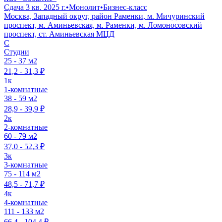
Сдача 3 кв. 2025 г.
•
Монолит
•
Бизнес-класс
Москва, Западный округ, район Раменки, м. Мичуринский
проспект, м. Аминьевская, м. Раменки, м. Ломоносовский
проспект, ст. Аминьевская МЦД
C
Студии
25 - 37 м2
21,2 - 31,3 ₽
1к
1-комнатные
38 - 59 м2
28,9 - 39,9 ₽
2к
2-комнатные
60 - 79 м2
37,0 - 52,3 ₽
3к
3-комнатные
75 - 114 м2
48,5 - 71,7 ₽
4к
4-комнатные
111 - 133 м2
66,4 - 104,4 ₽