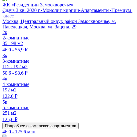
ЖК «Резиденции Замоскворечье»
Сдача 3 кв. 2020 г.
•
Монолит-кирпич
•
Апартаменты
•
Премиум-
класс
Москва, Центральный округ, район Замоскворечье, м.
Павелецкая, Москва, ул. Зацепа, 29
2к
2-комнатные
85 - 98 м2
46,0 - 55,9 ₽
3к
3-комнатные
115 - 192 м2
50,6 - 98,6 ₽
4к
4-комнатные
192 м2
122,0 ₽
5к
5-комнатные
251 м2
125,6 ₽
Подробнее о комплексе апартаментов
46,0 - 125,6 млн