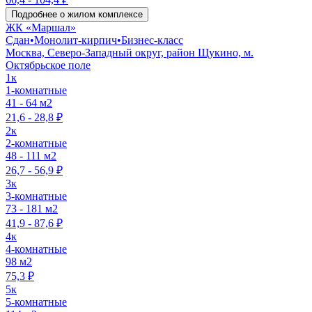
Подробнее о жилом комплексе
ЖК «Маршал»
Сдан
•
Монолит-кирпич
•
Бизнес-класс
Москва, Северо-Западный округ, район Щукино, м.
Октябрьское поле
1к
1-комнатные
41 - 64 м2
21,6 - 28,8 ₽
2к
2-комнатные
48 - 111 м2
26,7 - 56,9 ₽
3к
3-комнатные
73 - 181 м2
41,9 - 87,6 ₽
4к
4-комнатные
98 м2
75,3 ₽
5к
5-комнатные