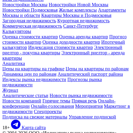
Новостройки Москвы
Новостройки Новой Москвы
Новостройки Подмосковья
Жилые комплексы
Апартаменты
Москвы и области
Квартиры Москвы и Подмосковья
Загородная недвижимость
Курортная недвижимость
Коммерческая недвижимость
Санкт-Петербург
Калькуляторы
Оценка стоимости квартир
Оценка аренды квартир
Прогноз
стоимости квартир
Оценка доходности квартир
Ипотечный
калькулятор
Индексация стоимости квартир
Электронный
риелтор - покупка квартиры
Электронный риелтор - аренда
квартиры
Аналитика
Цены на квартиры на графике
Цены на квартиры по районам
Динамика цен по районам
Аналитический паспорт района
Индексы рынка недвижимости
Прогнозы рынка
недвижимости
Журнал
Аналитические статьи
Новости рынка недвижимости
Новости компаний
Горячие темы
Прямая речь
Онлайн-
конференции
Онлайн-голосования
Мероприятия
Маркетинг в
недвижимости
Спецпроекты
Подписка на свежие материалы
Управление подпиской
18+
Карта сайта
© 2004-2026 ООО «Индикаторы рынка недвижимости»