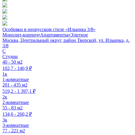
Особняки в неорусском стиле «Ильинка 3/8»
Монолит-кирпич
•
Апартаменты
•
Элитное
Москва, Центральный округ, район Тверской, ул. Ильинка, д.
3/8
C
Студии
40 - 50 м2
102,7 - 140,9 ₽
1к
1-комнатные
201 - 435 м2
519,2 - 1 397,1 ₽
2к
2-комнатные
55 - 83 м2
134,6 - 260,2 ₽
3к
3-комнатные
77 - 221 м2