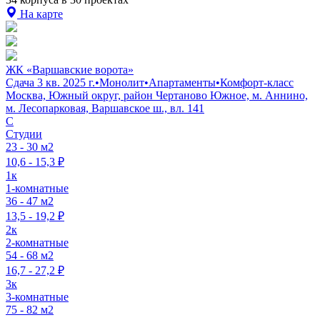
На карте
ЖК «Варшавские ворота»
Сдача 3 кв. 2025 г.
•
Монолит
•
Апартаменты
•
Комфорт-класс
Москва, Южный округ, район Чертаново Южное, м. Аннино,
м. Лесопарковая, Варшавское ш., вл. 141
C
Студии
23 - 30 м2
10,6 - 15,3 ₽
1к
1-комнатные
36 - 47 м2
13,5 - 19,2 ₽
2к
2-комнатные
54 - 68 м2
16,7 - 27,2 ₽
3к
3-комнатные
75 - 82 м2