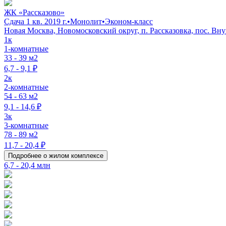
ЖК «Рассказово»
Сдача 1 кв. 2019 г.
•
Монолит
•
Эконом-класс
Новая Москва, Новомосковский округ, п. Рассказовка, пос. Вн
1к
1-комнатные
33 - 39 м2
6,7 - 9,1 ₽
2к
2-комнатные
54 - 63 м2
9,1 - 14,6 ₽
3к
3-комнатные
78 - 89 м2
11,7 - 20,4 ₽
Подробнее о жилом комплексе
6,7 - 20,4 млн