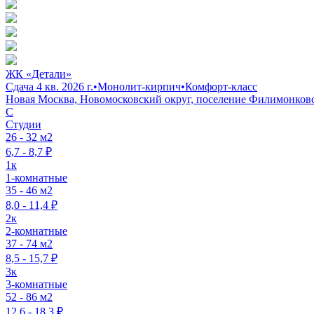
ЖК «Детали»
Сдача 4 кв. 2026 г.
•
Монолит-кирпич
•
Комфорт-класс
Новая Москва, Новомосковский округ, поселение Филимонковск
C
Студии
26 - 32 м2
6,7 - 8,7 ₽
1к
1-комнатные
35 - 46 м2
8,0 - 11,4 ₽
2к
2-комнатные
37 - 74 м2
8,5 - 15,7 ₽
3к
3-комнатные
52 - 86 м2
12,6 - 18,3 ₽