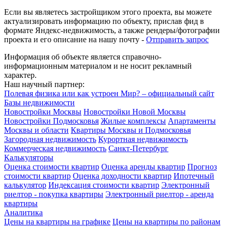
Если вы являетесь застройщиком этого проекта, вы можете
актуализировать информацию по объекту, прислав фид в
формате Яндекс-недвижимость, а также рендеры/фотографии
проекта и его описание на нашу почту -
Отправить запрос
Информация об объекте является справочно-
информационным материалом и не носит рекламный
характер.
Наш научный партнер:
Полевая физика или как устроен Мир? – официальный сайт
Базы недвижимости
Новостройки Москвы
Новостройки Новой Москвы
Новостройки Подмосковья
Жилые комплексы
Апартаменты
Москвы и области
Квартиры Москвы и Подмосковья
Загородная недвижимость
Курортная недвижимость
Коммерческая недвижимость
Санкт-Петербург
Калькуляторы
Оценка стоимости квартир
Оценка аренды квартир
Прогноз
стоимости квартир
Оценка доходности квартир
Ипотечный
калькулятор
Индексация стоимости квартир
Электронный
риелтор - покупка квартиры
Электронный риелтор - аренда
квартиры
Аналитика
Цены на квартиры на графике
Цены на квартиры по районам