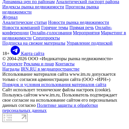
Динамика цен по районам
Аналитический паспорт района
Индексы рынка недвижимости
Прогнозы рынка
недвижимости
Журнал
Аналитические статьи
Новости рынка недвижимости
Новости компаний
Горячие темы
Прямая речь
Онлайн-
конференции
Онлайн-голосования
Мероприятия
Маркетинг в
недвижимости
Спецпроекты
Подписка на свежие материалы
Управление подпиской
18+
Карта сайта
© 2004-2026 ООО «Индикаторы рынка недвижимости»
О проекте
Реклама и пиар
Контакты
Награды
IRN.RU в медиапространстве
Использование материалов сайта www.irn.ru допускается
только с согласия администрации сайта (ООО «ИРН»)
Порядок и условия использования материалов сайта
Сайт использует технические файлы настроек (cookie).
Пользуясь сайтом www.irn.ru, Пользователь подтверждает
свое согласие на использование сайтом его персональных
данных согласно
Политике защиты и обработки
персональных данных