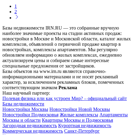
1
2
Базы недвижимости IRN.RU — это собранные вручную
наиболее значимые проекты на стадии активных продаж:
новостройки в Москве и Московской области, каталог жилых
комплексов, объявлений о первичной продаже квартир в
новостройках, комплексы апартаментов. Мы регулярно
обновляем информацию о жилых комплексах, ежедневно
актуализируем цены и собираем самые интересные
специальные предложения от застройщиков.
Базы объектов на www.irn.ru являются справочно-
информационными материалами и не носят рекламный
характер, за исключением рекламных блоков, помеченных
соответствующим значком
Реклама
Наш научный партнер:
Полевая физика или как устроен Мир? – официальный сайт
Базы недвижимости
Новостройки Москвы
Новостройки Новой Москвы
Новостройки Подмосковья
Жилые комплексы
Апартаменты
Москвы и области
Квартиры Москвы и Подмосковья
Загородная недвижимость
Курортная недвижимость
Коммерческая недвижимость
Санкт-Петербург