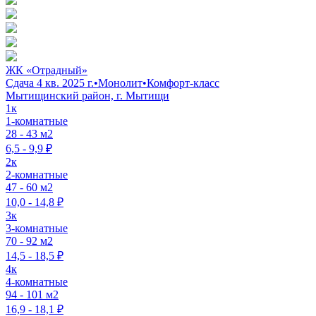
ЖК «Отрадный»
Сдача 4 кв. 2025 г.
•
Монолит
•
Комфорт-класс
Мытищинский район, г. Мытищи
1к
1-комнатные
28 - 43 м2
6,5 - 9,9 ₽
2к
2-комнатные
47 - 60 м2
10,0 - 14,8 ₽
3к
3-комнатные
70 - 92 м2
14,5 - 18,5 ₽
4к
4-комнатные
94 - 101 м2
16,9 - 18,1 ₽