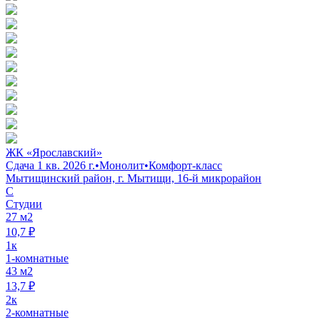
ЖК «Ярославский»
Сдача 1 кв. 2026 г.
•
Монолит
•
Комфорт-класс
Мытищинский район, г. Мытищи, 16-й микрорайон
C
Студии
27 м2
10,7 ₽
1к
1-комнатные
43 м2
13,7 ₽
2к
2-комнатные