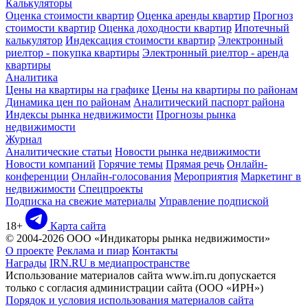
Калькуляторы
Оценка стоимости квартир
Оценка аренды квартир
Прогноз
стоимости квартир
Оценка доходности квартир
Ипотечный
калькулятор
Индексация стоимости квартир
Электронный
риелтор - покупка квартиры
Электронный риелтор - аренда
квартиры
Аналитика
Цены на квартиры на графике
Цены на квартиры по районам
Динамика цен по районам
Аналитический паспорт района
Индексы рынка недвижимости
Прогнозы рынка
недвижимости
Журнал
Аналитические статьи
Новости рынка недвижимости
Новости компаний
Горячие темы
Прямая речь
Онлайн-
конференции
Онлайн-голосования
Мероприятия
Маркетинг в
недвижимости
Спецпроекты
Подписка на свежие материалы
Управление подпиской
18+
Карта сайта
© 2004-2026 ООО «Индикаторы рынка недвижимости»
О проекте
Реклама и пиар
Контакты
Награды
IRN.RU в медиапространстве
Использование материалов сайта www.irn.ru допускается
только с согласия администрации сайта (ООО «ИРН»)
Порядок и условия использования материалов сайта