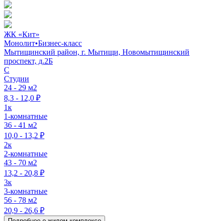
ЖК «Кит»
Монолит
•
Бизнес-класс
Мытищинский район, г. Мытищи, Новомытищинский
проспект, д.2Б
C
Студии
24 - 29 м2
8,3 - 12,0 ₽
1к
1-комнатные
36 - 41 м2
10,0 - 13,2 ₽
2к
2-комнатные
43 - 70 м2
13,2 - 20,8 ₽
3к
3-комнатные
56 - 78 м2
20,9 - 26,6 ₽
Подробнее о жилом комплексе