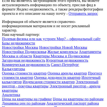
Если вы являетесь застройщиком этого проекта, вы можете
актуализировать информацию по объекту, прислав фид в
формате Яндекс-недвижимость, а также рендеры/фотографии
проекта и его описание на нашу почту -
Отправить запрос
Информация об объекте является справочно-
информационным материалом и не носит рекламный
характер.
Наш научный партнер:
Полевая физика или как устроен Мир? – официальный сайт
Базы недвижимости
Новостройки Москвы
Новостройки Новой Москвы
Новостройки Подмосковья
Жилые комплексы
Апартаменты
Москвы и области
Квартиры Москвы и Подмосковья
Загородная недвижимость
Курортная недвижимость
Коммерческая недвижимость
Санкт-Петербург
Калькуляторы
Оценка стоимости квартир
Оценка аренды квартир
Прогноз
стоимости квартир
Оценка доходности квартир
Ипотечный
калькулятор
Индексация стоимости квартир
Электронный
риелтор - покупка квартиры
Электронный риелтор - аренда
квартиры
Аналитика
Цены на квартиры на графике
Цены на квартиры по районам
Динамика цен по районам
Аналитический паспорт района