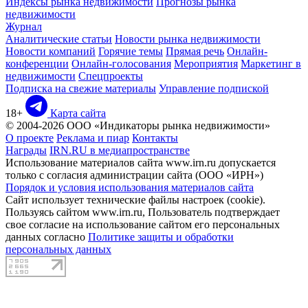
Индексы рынка недвижимости
Прогнозы рынка
недвижимости
Журнал
Аналитические статьи
Новости рынка недвижимости
Новости компаний
Горячие темы
Прямая речь
Онлайн-
конференции
Онлайн-голосования
Мероприятия
Маркетинг в
недвижимости
Спецпроекты
Подписка на свежие материалы
Управление подпиской
18+
Карта сайта
© 2004-2026 ООО «Индикаторы рынка недвижимости»
О проекте
Реклама и пиар
Контакты
Награды
IRN.RU в медиапространстве
Использование материалов сайта www.irn.ru допускается
только с согласия администрации сайта (ООО «ИРН»)
Порядок и условия использования материалов сайта
Сайт использует технические файлы настроек (cookie).
Пользуясь сайтом www.irn.ru, Пользователь подтверждает
свое согласие на использование сайтом его персональных
данных согласно
Политике защиты и обработки
персональных данных