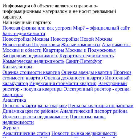
Информация об объекте является справочно-
информационным материалом и не носит рекламный
характер.
Наш научный партнер:
Полевая физика или как устроен Мир? – официальный сайт
Базы недвижимости
Новостройки Москвы
Новостройки Новой Москвы
Новостройки Подмосковья
Жилые комплексы
Апартаменты
Москвы и области
Квартиры Москвы и Подмосковья
Загородная недвижимость
Курортная недвижимость
Коммерческая недвижимость
Санкт-Петербург
Калькуляторы
Оценка стоимости квартир
Оценка аренды квартир
Прогноз
стоимости квартир
Оценка доходности квартир
Ипотечный
калькулятор
Индексация стоимости квартир
Электронный
риелтор - покупка квартиры
Электронный риелтор - аренда
квартиры
Аналитика
Цены на квартиры на графике
Цены на квартиры по районам
Динамика цен по районам
Аналитический паспорт района
Индексы рынка недвижимости
Прогнозы рынка
недвижимости
Журнал
Аналитические статьи
Новости рынка недвижимости