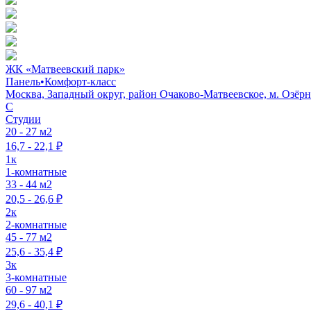
ЖК «Матвеевский парк»
Панель
•
Комфорт-класс
Москва, Западный округ, район Очаково-Матвеевское, м. Озёрн
C
Студии
20 - 27 м2
16,7 - 22,1 ₽
1к
1-комнатные
33 - 44 м2
20,5 - 26,6 ₽
2к
2-комнатные
45 - 77 м2
25,6 - 35,4 ₽
3к
3-комнатные
60 - 97 м2
29,6 - 40,1 ₽