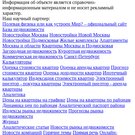
Информация об объекте является справочно-
информационным материалом и не носит рекламный
характер.
Наш научный партнер:
Полевая физика или как устроен Мир? – официальный сайт
Базы недвижимости
Новостройки Москвы
Новостройки Новой Москвы
Новостройки Подмосковья
Жилые комплексы
Апартаменты
Москвы и области
Квартиры Москвы и Подмосковья
Загородная недвижимость
Курортная недвижимость
Коммерческая недвижимость
Санкт-Петербург
Калькуляторы
Оценка стоимости квартир
Оценка аренды квартир
Прогноз
стоимости квартир
Оценка доходности квартир
Ипотечный
калькулятор
Индексация стоимости квартир
Электронный
риелтор - покупка квартиры
Электронный риелтор - аренда
квартиры
Аналитика
Цены на квартиры на графике
Цены на квартиры по районам
Динамика цен по районам
Аналитический паспорт района
Индексы рынка недвижимости
Прогнозы рынка
недвижимости
Журнал
Аналитические статьи
Новости рынка недвижимости
Новости компаний
Горячие темы
Прямая речь
Онлайн-