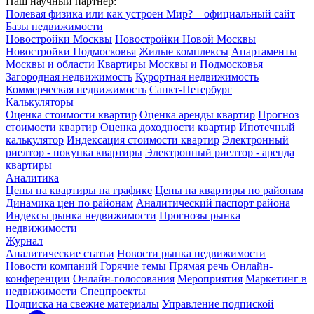
Наш научный партнер:
Полевая физика или как устроен Мир? – официальный сайт
Базы недвижимости
Новостройки Москвы
Новостройки Новой Москвы
Новостройки Подмосковья
Жилые комплексы
Апартаменты
Москвы и области
Квартиры Москвы и Подмосковья
Загородная недвижимость
Курортная недвижимость
Коммерческая недвижимость
Санкт-Петербург
Калькуляторы
Оценка стоимости квартир
Оценка аренды квартир
Прогноз
стоимости квартир
Оценка доходности квартир
Ипотечный
калькулятор
Индексация стоимости квартир
Электронный
риелтор - покупка квартиры
Электронный риелтор - аренда
квартиры
Аналитика
Цены на квартиры на графике
Цены на квартиры по районам
Динамика цен по районам
Аналитический паспорт района
Индексы рынка недвижимости
Прогнозы рынка
недвижимости
Журнал
Аналитические статьи
Новости рынка недвижимости
Новости компаний
Горячие темы
Прямая речь
Онлайн-
конференции
Онлайн-голосования
Мероприятия
Маркетинг в
недвижимости
Спецпроекты
Подписка на свежие материалы
Управление подпиской