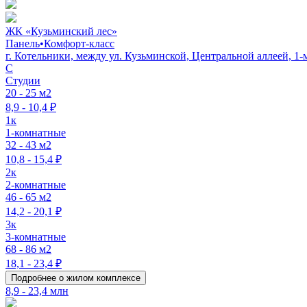
ЖК «Кузьминский лес»
Панель
•
Комфорт-класс
г. Котельники, между ул. Кузьминской, Центральной аллеей, 
C
Студии
20 - 25 м2
8,9 - 10,4 ₽
1к
1-комнатные
32 - 43 м2
10,8 - 15,4 ₽
2к
2-комнатные
46 - 65 м2
14,2 - 20,1 ₽
3к
3-комнатные
68 - 86 м2
18,1 - 23,4 ₽
Подробнее о жилом комплексе
8,9 - 23,4 млн