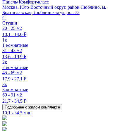
Панель
•
Комфорт-класс
Москва, Юго-Восточный округ, район Люблино, м.
Братиславская, Люблинская ул., вл. 72
C
Студии
20 - 25 м2
10,1 - 14,0 ₽
1к
1-комнатные
31 - 43 м2
13,6 - 19,9 ₽
2к
2-комнатные
45 - 69 м2
17,9 - 27,1 ₽
3к
3-комнатные
69 - 91 м2
21,7 - 34,5 ₽
Подробнее о жилом комплексе
10,1 - 34,5 млн