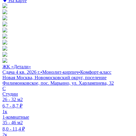
На карте
ЖК «Детали»
Сдача 4 кв. 2026 г.
•
Монолит-кирпич
•
Комфорт-класс
Новая Москва, Новомосковский округ, поселение
Филимонковское, пос. Марьино, ул. Харлампиева, 32
C
Студии
26 - 32 м2
6,7 - 8,7 ₽
1к
1-комнатные
35 - 46 м2
8,0 - 11,4 ₽
2к