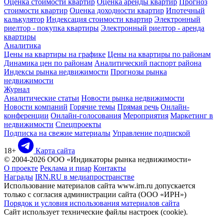
Оценка стоимости квартир
Оценка аренды квартир
Прогноз
стоимости квартир
Оценка доходности квартир
Ипотечный
калькулятор
Индексация стоимости квартир
Электронный
риелтор - покупка квартиры
Электронный риелтор - аренда
квартиры
Аналитика
Цены на квартиры на графике
Цены на квартиры по районам
Динамика цен по районам
Аналитический паспорт района
Индексы рынка недвижимости
Прогнозы рынка
недвижимости
Журнал
Аналитические статьи
Новости рынка недвижимости
Новости компаний
Горячие темы
Прямая речь
Онлайн-
конференции
Онлайн-голосования
Мероприятия
Маркетинг в
недвижимости
Спецпроекты
Подписка на свежие материалы
Управление подпиской
18+
Карта сайта
© 2004-2026 ООО «Индикаторы рынка недвижимости»
О проекте
Реклама и пиар
Контакты
Награды
IRN.RU в медиапространстве
Использование материалов сайта www.irn.ru допускается
только с согласия администрации сайта (ООО «ИРН»)
Порядок и условия использования материалов сайта
Сайт использует технические файлы настроек (cookie).