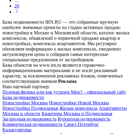
…
20
Базы недвижимости IRN.RU — это собранные вручную
наиболее значимые проекты на стадии активных продаж:
новостройки в Москве и Московской области, каталог жилых
комплексов, объявлений о первичной продаже квартир в
новостройках, комплексы апартаментов. Мы регулярно
обновляем информацию о жилых комплексах, ежедневно
актуализируем цены и собираем самые интересные
специальные предложения от застройщиков.
Базы объектов на www.irn.ru являются справочно-
информационными материалами и не носят рекламный
характер, за исключением рекламных блоков, помеченных
соответствующим значком
Реклама
Наш научный партнер:
Полевая физика или как устроен Мир? – официальный сайт
Базы недвижимости
Новостройки Москвы
Новостройки Новой Москвы
Новостройки Подмосковья
Жилые комплексы
Апартаменты
Москвы и области
Квартиры Москвы и Подмосковья
Загородная недвижимость
Курортная недвижимость
Коммерческая недвижимость
Санкт-Петербург
Калькуляторы