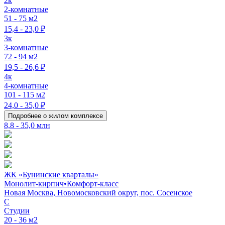
2к
2-комнатные
51 - 75 м2
15,4 - 23,0 ₽
3к
3-комнатные
72 - 94 м2
19,5 - 26,6 ₽
4к
4-комнатные
101 - 115 м2
24,0 - 35,0 ₽
Подробнее о жилом комплексе
8,8 - 35,0 млн
ЖК «Бунинские кварталы»
Монолит-кирпич
•
Комфорт-класс
Новая Москва, Новомосковский округ, пос. Сосенское
C
Студии
20 - 36 м2