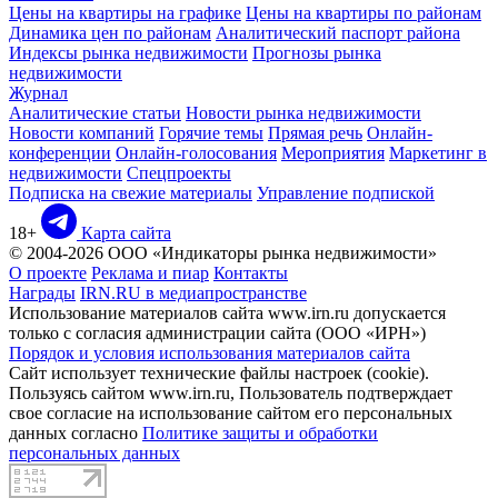
Цены на квартиры на графике
Цены на квартиры по районам
Динамика цен по районам
Аналитический паспорт района
Индексы рынка недвижимости
Прогнозы рынка
недвижимости
Журнал
Аналитические статьи
Новости рынка недвижимости
Новости компаний
Горячие темы
Прямая речь
Онлайн-
конференции
Онлайн-голосования
Мероприятия
Маркетинг в
недвижимости
Спецпроекты
Подписка на свежие материалы
Управление подпиской
18+
Карта сайта
© 2004-2026 ООО «Индикаторы рынка недвижимости»
О проекте
Реклама и пиар
Контакты
Награды
IRN.RU в медиапространстве
Использование материалов сайта www.irn.ru допускается
только с согласия администрации сайта (ООО «ИРН»)
Порядок и условия использования материалов сайта
Сайт использует технические файлы настроек (cookie).
Пользуясь сайтом www.irn.ru, Пользователь подтверждает
свое согласие на использование сайтом его персональных
данных согласно
Политике защиты и обработки
персональных данных