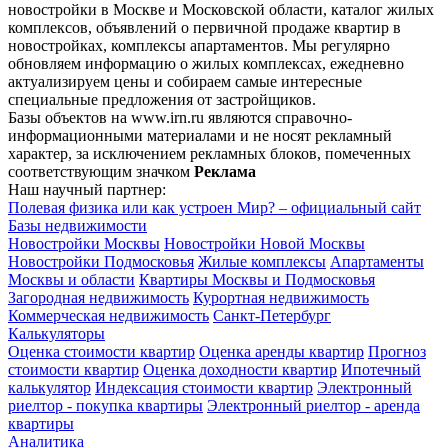
новостройки в Москве и Московской области, каталог жилых
комплексов, объявлений о первичной продаже квартир в
новостройках, комплексы апартаментов. Мы регулярно
обновляем информацию о жилых комплексах, ежедневно
актуализируем цены и собираем самые интересные
специальные предложения от застройщиков.
Базы объектов на www.irn.ru являются справочно-
информационными материалами и не носят рекламный
характер, за исключением рекламных блоков, помеченных
соответствующим значком
Реклама
Наш научный партнер:
Полевая физика или как устроен Мир? – официальный сайт
Базы недвижимости
Новостройки Москвы
Новостройки Новой Москвы
Новостройки Подмосковья
Жилые комплексы
Апартаменты
Москвы и области
Квартиры Москвы и Подмосковья
Загородная недвижимость
Курортная недвижимость
Коммерческая недвижимость
Санкт-Петербург
Калькуляторы
Оценка стоимости квартир
Оценка аренды квартир
Прогноз
стоимости квартир
Оценка доходности квартир
Ипотечный
калькулятор
Индексация стоимости квартир
Электронный
риелтор - покупка квартиры
Электронный риелтор - аренда
квартиры
Аналитика