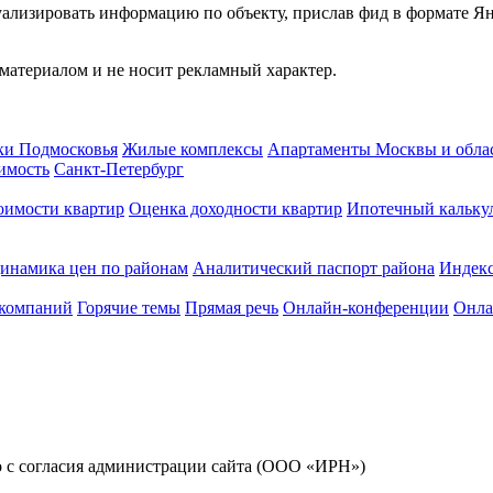
туализировать информацию по объекту, прислав фид в формате Я
атериалом и не носит рекламный характер.
ки Подмосковья
Жилые комплексы
Апартаменты Москвы и обла
имость
Санкт-Петербург
оимости квартир
Оценка доходности квартир
Ипотечный кальку
инамика цен по районам
Аналитический паспорт района
Индек
 компаний
Горячие темы
Прямая речь
Онлайн-конференции
Онла
ко с согласия администрации сайта (ООО «ИРН»)