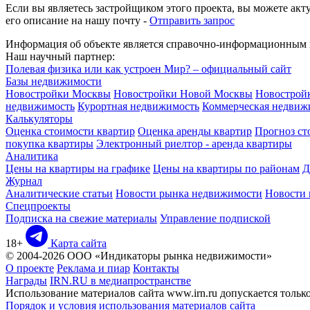
Если вы являетесь застройщиком этого проекта, вы можете ак
его описание на нашу почту -
Отправить запрос
Информация об объекте является справочно-информационным м
Наш научный партнер:
Полевая физика или как устроен Мир? – официальный сайт
Базы недвижимости
Новостройки Москвы
Новостройки Новой Москвы
Новострой
недвижимость
Курортная недвижимость
Коммерческая недвиж
Калькуляторы
Оценка стоимости квартир
Оценка аренды квартир
Прогноз ст
покупка квартиры
Электронный риелтор - аренда квартиры
Аналитика
Цены на квартиры на графике
Цены на квартиры по районам
Д
Журнал
Аналитические статьи
Новости рынка недвижимости
Новости
Спецпроекты
Подписка на свежие материалы
Управление подпиской
18+
Карта сайта
© 2004-2026 ООО «Индикаторы рынка недвижимости»
О проекте
Реклама и пиар
Контакты
Награды
IRN.RU в медиапространстве
Использование материалов сайта www.irn.ru допускается толь
Порядок и условия использования материалов сайта