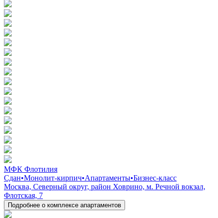
МФК Флотилия
Сдан
•
Монолит-кирпич
•
Апартаменты
•
Бизнес-класс
Москва, Северный округ, район Ховрино, м. Речной вокзал,
Флотская, 7
Подробнее о комплексе апартаментов