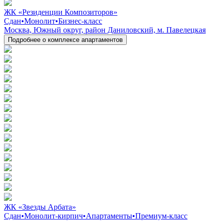
ЖК «Резиденции Композиторов»
Сдан
•
Монолит
•
Бизнес-класс
Москва, Южный округ, район Даниловский, м. Павелецкая
Подробнее о комплексе апартаментов
ЖК «Звезды Арбата»
Сдан
•
Монолит-кирпич
•
Апартаменты
•
Премиум-класс