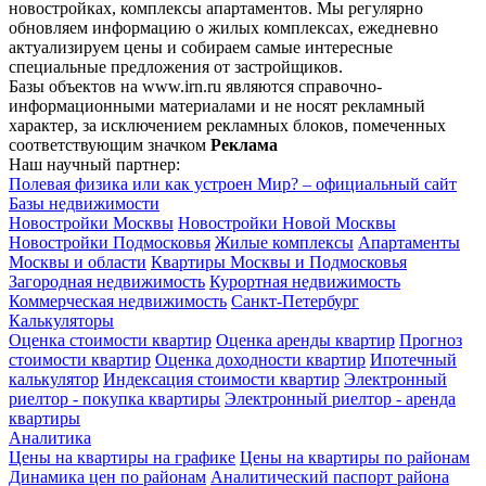
новостройках, комплексы апартаментов. Мы регулярно
обновляем информацию о жилых комплексах, ежедневно
актуализируем цены и собираем самые интересные
специальные предложения от застройщиков.
Базы объектов на www.irn.ru являются справочно-
информационными материалами и не носят рекламный
характер, за исключением рекламных блоков, помеченных
соответствующим значком
Реклама
Наш научный партнер:
Полевая физика или как устроен Мир? – официальный сайт
Базы недвижимости
Новостройки Москвы
Новостройки Новой Москвы
Новостройки Подмосковья
Жилые комплексы
Апартаменты
Москвы и области
Квартиры Москвы и Подмосковья
Загородная недвижимость
Курортная недвижимость
Коммерческая недвижимость
Санкт-Петербург
Калькуляторы
Оценка стоимости квартир
Оценка аренды квартир
Прогноз
стоимости квартир
Оценка доходности квартир
Ипотечный
калькулятор
Индексация стоимости квартир
Электронный
риелтор - покупка квартиры
Электронный риелтор - аренда
квартиры
Аналитика
Цены на квартиры на графике
Цены на квартиры по районам
Динамика цен по районам
Аналитический паспорт района