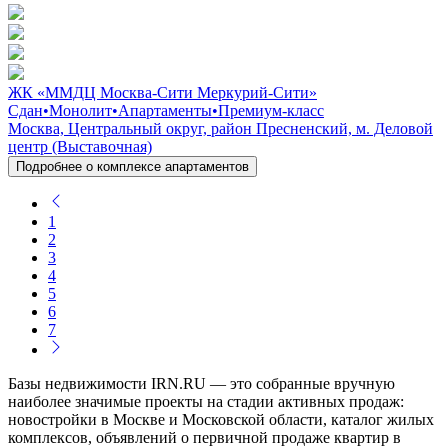
ЖК «ММДЦ Москва-Сити Меркурий-Сити»
Сдан
•
Монолит
•
Апартаменты
•
Премиум-класс
Москва, Центральный округ, район Пресненский, м. Деловой
центр (Выставочная)
Подробнее о комплексе апартаментов
1
2
3
4
5
6
7
Базы недвижимости IRN.RU — это собранные вручную
наиболее значимые проекты на стадии активных продаж:
новостройки в Москве и Московской области, каталог жилых
комплексов, объявлений о первичной продаже квартир в