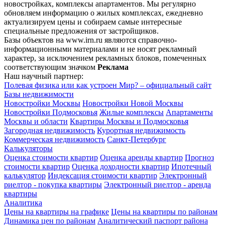
новостройках, комплексы апартаментов. Мы регулярно
обновляем информацию о жилых комплексах, ежедневно
актуализируем цены и собираем самые интересные
специальные предложения от застройщиков.
Базы объектов на www.irn.ru являются справочно-
информационными материалами и не носят рекламный
характер, за исключением рекламных блоков, помеченных
соответствующим значком
Реклама
Наш научный партнер:
Полевая физика или как устроен Мир? – официальный сайт
Базы недвижимости
Новостройки Москвы
Новостройки Новой Москвы
Новостройки Подмосковья
Жилые комплексы
Апартаменты
Москвы и области
Квартиры Москвы и Подмосковья
Загородная недвижимость
Курортная недвижимость
Коммерческая недвижимость
Санкт-Петербург
Калькуляторы
Оценка стоимости квартир
Оценка аренды квартир
Прогноз
стоимости квартир
Оценка доходности квартир
Ипотечный
калькулятор
Индексация стоимости квартир
Электронный
риелтор - покупка квартиры
Электронный риелтор - аренда
квартиры
Аналитика
Цены на квартиры на графике
Цены на квартиры по районам
Динамика цен по районам
Аналитический паспорт района