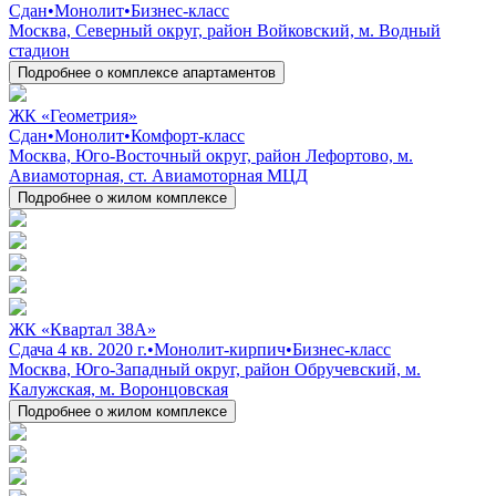
Сдан
•
Монолит
•
Бизнес-класс
Москва, Северный округ, район Войковский, м. Водный
стадион
Подробнее о комплексе апартаментов
ЖК «Геометрия»
Сдан
•
Монолит
•
Комфорт-класс
Москва, Юго-Восточный округ, район Лефортово, м.
Авиамоторная, ст. Авиамоторная МЦД
Подробнее о жилом комплексе
ЖК «Квартал 38А»
Сдача 4 кв. 2020 г.
•
Монолит-кирпич
•
Бизнес-класс
Москва, Юго-Западный округ, район Обручевский, м.
Калужская, м. Воронцовская
Подробнее о жилом комплексе