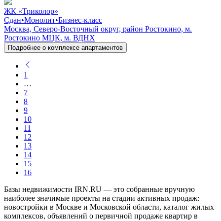
ЖК «Триколор»
Сдан
•
Монолит
•
Бизнес-класс
Москва, Северо-Восточный округ, район Ростокино, м.
Ростокино МЦК, м. ВДНХ
Подробнее о комплексе апартаментов
1
…
7
8
9
10
11
12
13
14
15
16
Базы недвижимости IRN.RU — это собранные вручную
наиболее значимые проекты на стадии активных продаж:
новостройки в Москве и Московской области, каталог жилых
комплексов, объявлений о первичной продаже квартир в