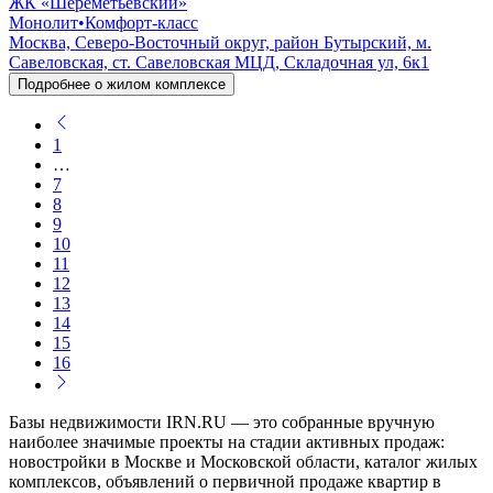
ЖК «Шереметьевский»
Монолит
•
Комфорт-класс
Москва, Северо-Восточный округ, район Бутырский, м.
Савеловская, ст. Савеловская МЦД, Складочная ул, 6к1
Подробнее о жилом комплексе
1
…
7
8
9
10
11
12
13
14
15
16
Базы недвижимости IRN.RU — это собранные вручную
наиболее значимые проекты на стадии активных продаж:
новостройки в Москве и Московской области, каталог жилых
комплексов, объявлений о первичной продаже квартир в