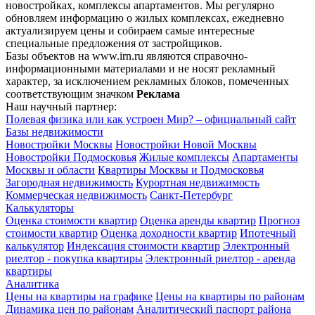
новостройках, комплексы апартаментов. Мы регулярно
обновляем информацию о жилых комплексах, ежедневно
актуализируем цены и собираем самые интересные
специальные предложения от застройщиков.
Базы объектов на www.irn.ru являются справочно-
информационными материалами и не носят рекламный
характер, за исключением рекламных блоков, помеченных
соответствующим значком
Реклама
Наш научный партнер:
Полевая физика или как устроен Мир? – официальный сайт
Базы недвижимости
Новостройки Москвы
Новостройки Новой Москвы
Новостройки Подмосковья
Жилые комплексы
Апартаменты
Москвы и области
Квартиры Москвы и Подмосковья
Загородная недвижимость
Курортная недвижимость
Коммерческая недвижимость
Санкт-Петербург
Калькуляторы
Оценка стоимости квартир
Оценка аренды квартир
Прогноз
стоимости квартир
Оценка доходности квартир
Ипотечный
калькулятор
Индексация стоимости квартир
Электронный
риелтор - покупка квартиры
Электронный риелтор - аренда
квартиры
Аналитика
Цены на квартиры на графике
Цены на квартиры по районам
Динамика цен по районам
Аналитический паспорт района