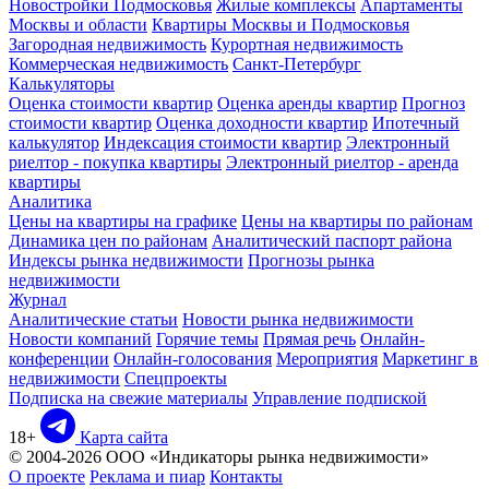
Новостройки Подмосковья
Жилые комплексы
Апартаменты
Москвы и области
Квартиры Москвы и Подмосковья
Загородная недвижимость
Курортная недвижимость
Коммерческая недвижимость
Санкт-Петербург
Калькуляторы
Оценка стоимости квартир
Оценка аренды квартир
Прогноз
стоимости квартир
Оценка доходности квартир
Ипотечный
калькулятор
Индексация стоимости квартир
Электронный
риелтор - покупка квартиры
Электронный риелтор - аренда
квартиры
Аналитика
Цены на квартиры на графике
Цены на квартиры по районам
Динамика цен по районам
Аналитический паспорт района
Индексы рынка недвижимости
Прогнозы рынка
недвижимости
Журнал
Аналитические статьи
Новости рынка недвижимости
Новости компаний
Горячие темы
Прямая речь
Онлайн-
конференции
Онлайн-голосования
Мероприятия
Маркетинг в
недвижимости
Спецпроекты
Подписка на свежие материалы
Управление подпиской
18+
Карта сайта
© 2004-2026 ООО «Индикаторы рынка недвижимости»
О проекте
Реклама и пиар
Контакты