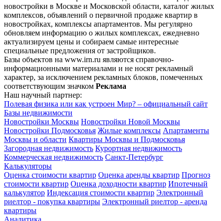
новостройки в Москве и Московской области, каталог жилых
комплексов, объявлений о первичной продаже квартир в
новостройках, комплексы апартаментов. Мы регулярно
обновляем информацию о жилых комплексах, ежедневно
актуализируем цены и собираем самые интересные
специальные предложения от застройщиков.
Базы объектов на www.irn.ru являются справочно-
информационными материалами и не носят рекламный
характер, за исключением рекламных блоков, помеченных
соответствующим значком
Реклама
Наш научный партнер:
Полевая физика или как устроен Мир? – официальный сайт
Базы недвижимости
Новостройки Москвы
Новостройки Новой Москвы
Новостройки Подмосковья
Жилые комплексы
Апартаменты
Москвы и области
Квартиры Москвы и Подмосковья
Загородная недвижимость
Курортная недвижимость
Коммерческая недвижимость
Санкт-Петербург
Калькуляторы
Оценка стоимости квартир
Оценка аренды квартир
Прогноз
стоимости квартир
Оценка доходности квартир
Ипотечный
калькулятор
Индексация стоимости квартир
Электронный
риелтор - покупка квартиры
Электронный риелтор - аренда
квартиры
Аналитика