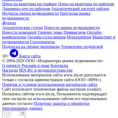
Цены на квартиры на графике
Цены на квартиры по районам
Динамика цен по районам
Аналитический паспорт района
Индексы рынка недвижимости
Прогнозы рынка
недвижимости
Журнал
Аналитические статьи
Новости рынка недвижимости
Новости компаний
Горячие темы
Прямая речь
Онлайн-
конференции
Онлайн-голосования
Мероприятия
Маркетинг в
недвижимости
Спецпроекты
Подписка на свежие материалы
Управление подпиской
18+
Карта сайта
© 2004-2026 ООО «Индикаторы рынка недвижимости»
О проекте
Реклама и пиар
Контакты
Награды
IRN.RU в медиапространстве
Использование материалов сайта www.irn.ru допускается
только с согласия администрации сайта (ООО «ИРН»)
Порядок и условия использования материалов сайта
Сайт использует технические файлы настроек (cookie).
Пользуясь сайтом www.irn.ru, Пользователь подтверждает
свое согласие на использование сайтом его персональных
данных согласно
Политике защиты и обработки
персональных данных