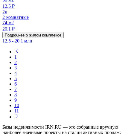
12,5 ₽
2к
2-комнатные
74 м2
20,1 ₽
Подробнее о жилом комплексе
12,5 - 20,1 млн
1
2
3
4
5
6
7
8
9
10
11
Базы недвижимости IRN.RU — это собранные вручную
наиболее значимые проекты на стадии активных продаж: