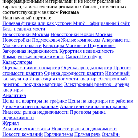
информационными материалами и не носят рекламный
характер, за исключением рекламных блоков, помеченных
соответствующим значком
Реклама
Наш научный партнер:
Полевая физика или как устроен Мир? – официальный сайт
Базы недвижимости
Новостройки Москвы
Новостройки Новой Москвы
Новостройки Подмосковья
Жилые комплексы
Апартаменты
Москвы и области
Квартиры Москвы и Подмосковья
Загородная недвижимость
Курортная недвижимость
Коммерческая недвижимость
Санкт-Петербург
Калькуляторы
Оценка стоимости квартир
Оценка аренды квартир
Прогноз
стоимости квартир
Оценка доходности квартир
Ипотечный
калькулятор
Индексация стоимости квартир
Электронный
риелтор - покупка квартиры
Электронный риелтор - аренда
квартиры
Аналитика
Цены на квартиры на графике
Цены на квартиры по районам
Динамика цен по районам
Аналитический паспорт района
Индексы рынка недвижимости
Прогнозы рынка
недвижимости
Журнал
Аналитические статьи
Новости рынка недвижимости
Новости компаний
Горячие темы
Прямая речь
Онлайн-