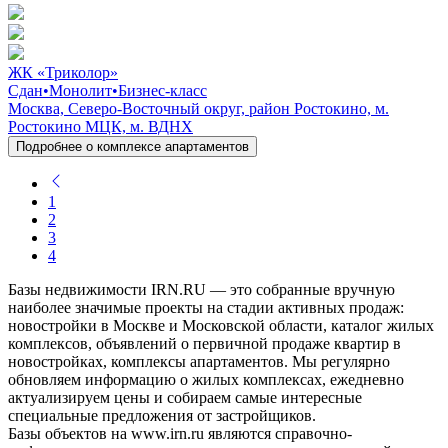
ЖК «Триколор»
Сдан
•
Монолит
•
Бизнес-класс
Москва, Северо-Восточный округ, район Ростокино, м.
Ростокино МЦК, м. ВДНХ
Подробнее о комплексе апартаментов
1
2
3
4
Базы недвижимости IRN.RU — это собранные вручную
наиболее значимые проекты на стадии активных продаж:
новостройки в Москве и Московской области, каталог жилых
комплексов, объявлений о первичной продаже квартир в
новостройках, комплексы апартаментов. Мы регулярно
обновляем информацию о жилых комплексах, ежедневно
актуализируем цены и собираем самые интересные
специальные предложения от застройщиков.
Базы объектов на www.irn.ru являются справочно-