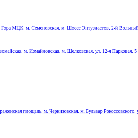
 Гора МЦК, м. Семеновская, м. Шоссе Энтузиастов, 2-й Вольный
майская, м. Измайловская, м. Щелковская, ул. 12-я Парковая, 5
аженская площадь, м. Черкизовская, м. Бульвар Рокоссовского, у