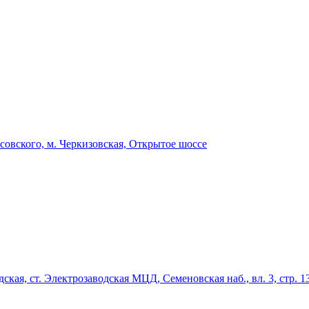
совского, м. Черкизовская, Открытое шоссе
кая, ст. Электрозаводская МЦД, Семеновская наб., вл. 3, стр. 1