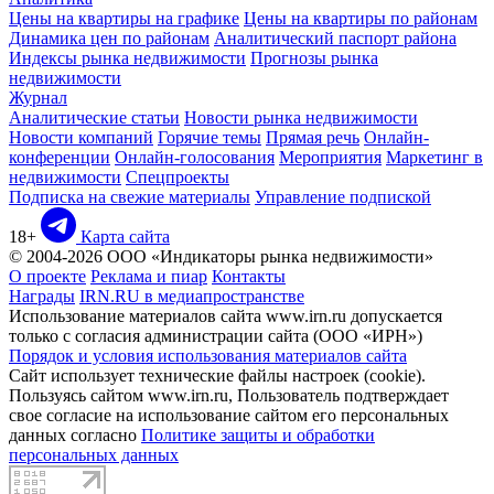
Цены на квартиры на графике
Цены на квартиры по районам
Динамика цен по районам
Аналитический паспорт района
Индексы рынка недвижимости
Прогнозы рынка
недвижимости
Журнал
Аналитические статьи
Новости рынка недвижимости
Новости компаний
Горячие темы
Прямая речь
Онлайн-
конференции
Онлайн-голосования
Мероприятия
Маркетинг в
недвижимости
Спецпроекты
Подписка на свежие материалы
Управление подпиской
18+
Карта сайта
© 2004-2026 ООО «Индикаторы рынка недвижимости»
О проекте
Реклама и пиар
Контакты
Награды
IRN.RU в медиапространстве
Использование материалов сайта www.irn.ru допускается
только с согласия администрации сайта (ООО «ИРН»)
Порядок и условия использования материалов сайта
Сайт использует технические файлы настроек (cookie).
Пользуясь сайтом www.irn.ru, Пользователь подтверждает
свое согласие на использование сайтом его персональных
данных согласно
Политике защиты и обработки
персональных данных