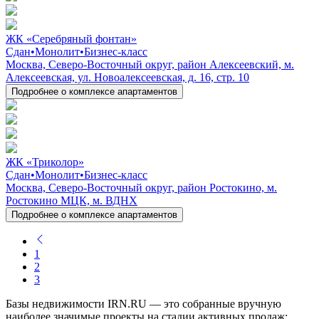
ЖК «Серебряный фонтан»
Сдан
•
Монолит
•
Бизнес-класс
Москва, Северо-Восточный округ, район Алексеевский, м.
Алексеевская, ул. Новоалексеевская, д. 16, стр. 10
Подробнее о комплексе апартаментов
ЖК «Триколор»
Сдан
•
Монолит
•
Бизнес-класс
Москва, Северо-Восточный округ, район Ростокино, м.
Ростокино МЦК, м. ВДНХ
Подробнее о комплексе апартаментов
1
2
3
Базы недвижимости IRN.RU — это собранные вручную
наиболее значимые проекты на стадии активных продаж: