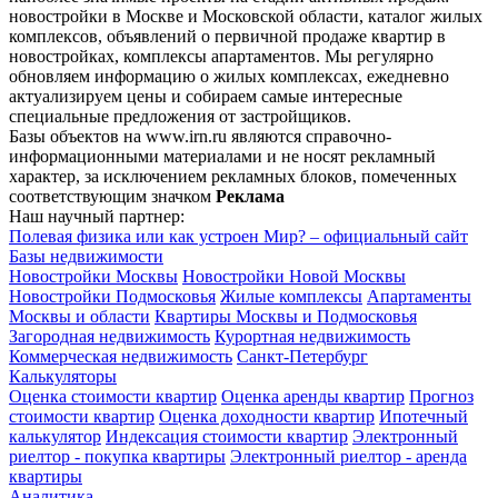
новостройки в Москве и Московской области, каталог жилых
комплексов, объявлений о первичной продаже квартир в
новостройках, комплексы апартаментов. Мы регулярно
обновляем информацию о жилых комплексах, ежедневно
актуализируем цены и собираем самые интересные
специальные предложения от застройщиков.
Базы объектов на www.irn.ru являются справочно-
информационными материалами и не носят рекламный
характер, за исключением рекламных блоков, помеченных
соответствующим значком
Реклама
Наш научный партнер:
Полевая физика или как устроен Мир? – официальный сайт
Базы недвижимости
Новостройки Москвы
Новостройки Новой Москвы
Новостройки Подмосковья
Жилые комплексы
Апартаменты
Москвы и области
Квартиры Москвы и Подмосковья
Загородная недвижимость
Курортная недвижимость
Коммерческая недвижимость
Санкт-Петербург
Калькуляторы
Оценка стоимости квартир
Оценка аренды квартир
Прогноз
стоимости квартир
Оценка доходности квартир
Ипотечный
калькулятор
Индексация стоимости квартир
Электронный
риелтор - покупка квартиры
Электронный риелтор - аренда
квартиры
Аналитика