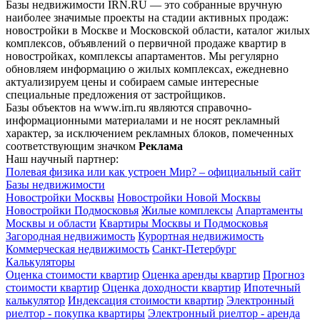
Базы недвижимости IRN.RU — это собранные вручную
наиболее значимые проекты на стадии активных продаж:
новостройки в Москве и Московской области, каталог жилых
комплексов, объявлений о первичной продаже квартир в
новостройках, комплексы апартаментов. Мы регулярно
обновляем информацию о жилых комплексах, ежедневно
актуализируем цены и собираем самые интересные
специальные предложения от застройщиков.
Базы объектов на www.irn.ru являются справочно-
информационными материалами и не носят рекламный
характер, за исключением рекламных блоков, помеченных
соответствующим значком
Реклама
Наш научный партнер:
Полевая физика или как устроен Мир? – официальный сайт
Базы недвижимости
Новостройки Москвы
Новостройки Новой Москвы
Новостройки Подмосковья
Жилые комплексы
Апартаменты
Москвы и области
Квартиры Москвы и Подмосковья
Загородная недвижимость
Курортная недвижимость
Коммерческая недвижимость
Санкт-Петербург
Калькуляторы
Оценка стоимости квартир
Оценка аренды квартир
Прогноз
стоимости квартир
Оценка доходности квартир
Ипотечный
калькулятор
Индексация стоимости квартир
Электронный
риелтор - покупка квартиры
Электронный риелтор - аренда