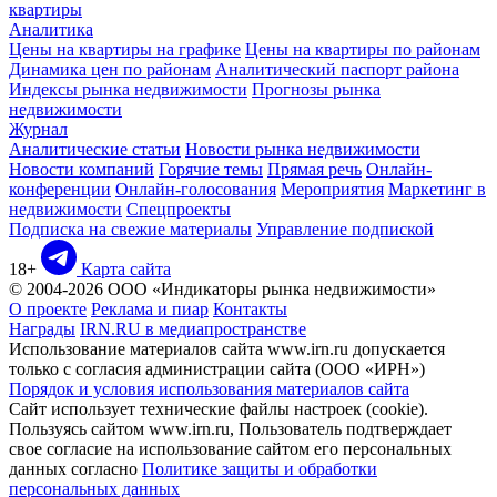
квартиры
Аналитика
Цены на квартиры на графике
Цены на квартиры по районам
Динамика цен по районам
Аналитический паспорт района
Индексы рынка недвижимости
Прогнозы рынка
недвижимости
Журнал
Аналитические статьи
Новости рынка недвижимости
Новости компаний
Горячие темы
Прямая речь
Онлайн-
конференции
Онлайн-голосования
Мероприятия
Маркетинг в
недвижимости
Спецпроекты
Подписка на свежие материалы
Управление подпиской
18+
Карта сайта
© 2004-2026 ООО «Индикаторы рынка недвижимости»
О проекте
Реклама и пиар
Контакты
Награды
IRN.RU в медиапространстве
Использование материалов сайта www.irn.ru допускается
только с согласия администрации сайта (ООО «ИРН»)
Порядок и условия использования материалов сайта
Сайт использует технические файлы настроек (cookie).
Пользуясь сайтом www.irn.ru, Пользователь подтверждает
свое согласие на использование сайтом его персональных
данных согласно
Политике защиты и обработки
персональных данных