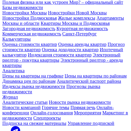
Полевая физика или как устроен Мир? – официальный сайт
Базы недвижимости
Новостройки Москвы
Новостройки Новой Москвы
Новостройки Подмосковья
Жилые комплексы
Апартаменты
Москвы и области
Квартиры Москвы и Подмосковья
Загородная недвижимость
Курортная недвижимость
Коммерческая недвижимость
Санкт-Петербург
Калькуляторы
Оценка стоимости квартир
Оценка аренды квартир
Прогноз
стоимости квартир
Оценка доходности квартир
Ипотечный
калькулятор
Индексация стоимости квартир
Электронный
риелтор - покупка квартиры
Электронный риелтор - аренда
квартиры
Аналитика
Цены на квартиры на графике
Цены на квартиры по районам
Динамика цен по районам
Аналитический паспорт района
Индексы рынка недвижимости
Прогнозы рынка
недвижимости
Журнал
Аналитические статьи
Новости рынка недвижимости
Новости компаний
Горячие темы
Прямая речь
Онлайн-
конференции
Онлайн-голосования
Мероприятия
Маркетинг в
недвижимости
Спецпроекты
Подписка на свежие материалы
Управление подпиской