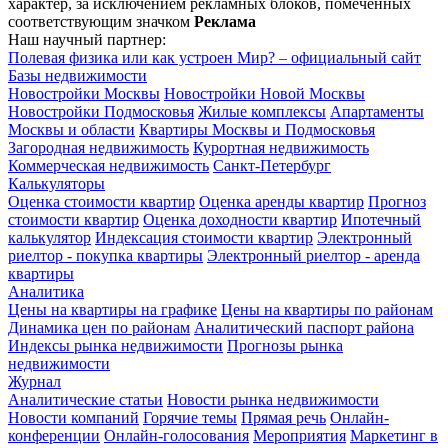
характер, за исключением рекламных блоков, помеченных
соответствующим значком
Реклама
Наш научный партнер:
Полевая физика или как устроен Мир? – официальный сайт
Базы недвижимости
Новостройки Москвы
Новостройки Новой Москвы
Новостройки Подмосковья
Жилые комплексы
Апартаменты
Москвы и области
Квартиры Москвы и Подмосковья
Загородная недвижимость
Курортная недвижимость
Коммерческая недвижимость
Санкт-Петербург
Калькуляторы
Оценка стоимости квартир
Оценка аренды квартир
Прогноз
стоимости квартир
Оценка доходности квартир
Ипотечный
калькулятор
Индексация стоимости квартир
Электронный
риелтор - покупка квартиры
Электронный риелтор - аренда
квартиры
Аналитика
Цены на квартиры на графике
Цены на квартиры по районам
Динамика цен по районам
Аналитический паспорт района
Индексы рынка недвижимости
Прогнозы рынка
недвижимости
Журнал
Аналитические статьи
Новости рынка недвижимости
Новости компаний
Горячие темы
Прямая речь
Онлайн-
конференции
Онлайн-голосования
Мероприятия
Маркетинг в