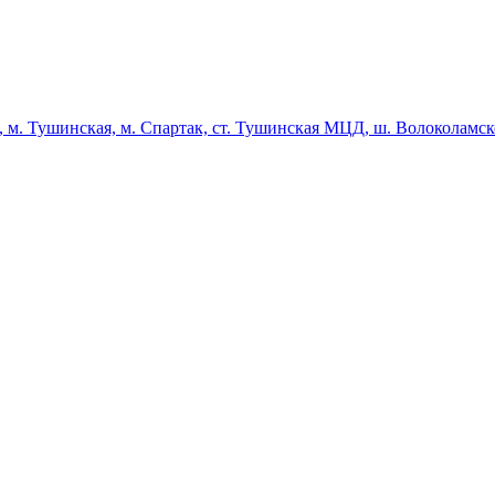
м. Тушинская, м. Спартак, ст. Тушинская МЦД, ш. Волоколамско