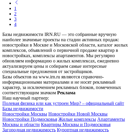
1
2
3
4
Базы недвижимости IRN.RU — это собранные вручную
наиболее значимые проекты на стадии активных продаж:
новостройки в Москве и Московской области, каталог жилых
комплексов, объявлений о первичной продаже квартир в
новостройках, комплексы апартаментов. Мы регулярно
обновляем информацию о жилых комплексах, ежедневно
актуализируем цены и собираем самые интересные
специальные предложения от застройщиков.
Базы объектов на www.irn.ru являются справочно-
информационными материалами и не носят рекламный
характер, за исключением рекламных блоков, помеченных
соответствующим значком
Реклама
Наш научный партнер:
Полевая физика или как устроен Мир? – официальный сайт
Базы недвижимости
Новостройки Москвы
Новостройки Новой Москвы
Новостройки Подмосковья
Жилые комплексы
Апартаменты
Москвы и области
Квартиры Москвы и Подмосковья
Загородная недвижимость
Курортная недвижимость