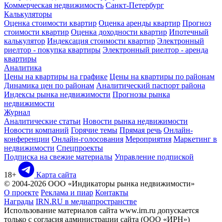
Коммерческая недвижимость
Санкт-Петербург
Калькуляторы
Оценка стоимости квартир
Оценка аренды квартир
Прогноз
стоимости квартир
Оценка доходности квартир
Ипотечный
калькулятор
Индексация стоимости квартир
Электронный
риелтор - покупка квартиры
Электронный риелтор - аренда
квартиры
Аналитика
Цены на квартиры на графике
Цены на квартиры по районам
Динамика цен по районам
Аналитический паспорт района
Индексы рынка недвижимости
Прогнозы рынка
недвижимости
Журнал
Аналитические статьи
Новости рынка недвижимости
Новости компаний
Горячие темы
Прямая речь
Онлайн-
конференции
Онлайн-голосования
Мероприятия
Маркетинг в
недвижимости
Спецпроекты
Подписка на свежие материалы
Управление подпиской
18+
Карта сайта
© 2004-2026 ООО «Индикаторы рынка недвижимости»
О проекте
Реклама и пиар
Контакты
Награды
IRN.RU в медиапространстве
Использование материалов сайта www.irn.ru допускается
только с согласия администрации сайта (ООО «ИРН»)