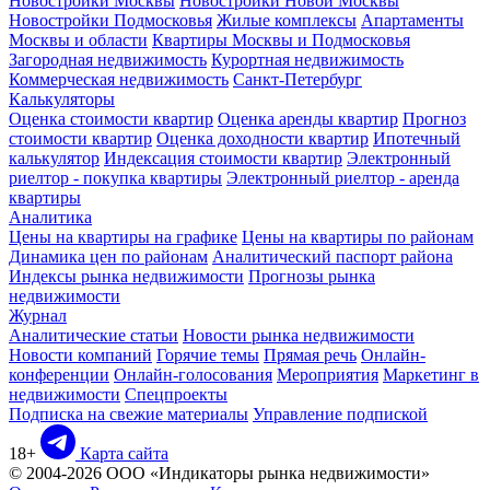
Новостройки Москвы
Новостройки Новой Москвы
Новостройки Подмосковья
Жилые комплексы
Апартаменты
Москвы и области
Квартиры Москвы и Подмосковья
Загородная недвижимость
Курортная недвижимость
Коммерческая недвижимость
Санкт-Петербург
Калькуляторы
Оценка стоимости квартир
Оценка аренды квартир
Прогноз
стоимости квартир
Оценка доходности квартир
Ипотечный
калькулятор
Индексация стоимости квартир
Электронный
риелтор - покупка квартиры
Электронный риелтор - аренда
квартиры
Аналитика
Цены на квартиры на графике
Цены на квартиры по районам
Динамика цен по районам
Аналитический паспорт района
Индексы рынка недвижимости
Прогнозы рынка
недвижимости
Журнал
Аналитические статьи
Новости рынка недвижимости
Новости компаний
Горячие темы
Прямая речь
Онлайн-
конференции
Онлайн-голосования
Мероприятия
Маркетинг в
недвижимости
Спецпроекты
Подписка на свежие материалы
Управление подпиской
18+
Карта сайта
© 2004-2026 ООО «Индикаторы рынка недвижимости»