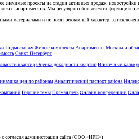
 значимые проекты на стадии активных продаж: новостройки в
мплексы апартаментов. Мы регулярно обновляем информацию о 
нными материалами и не носят рекламный характер, за исключе
ки Подмосковья
Жилые комплексы
Апартаменты Москвы и обла
имость
Санкт-Петербург
оимости квартир
Оценка доходности квартир
Ипотечный кальку
инамика цен по районам
Аналитический паспорт района
Индек
 компаний
Горячие темы
Прямая речь
Онлайн-конференции
Онла
ко с согласия администрации сайта (ООО «ИРН»)