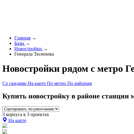
Главная
→
Базы
→
Новостройки
→
Генерала Тюленева
Новостройки рядом с метро Г
Со скидами
На карте
По метро
По районам
Купить новостройку в районе станции м
3 корпуса в 3 проектах
На карте