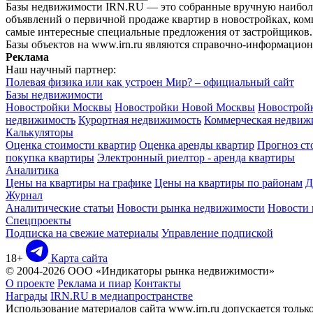
Базы недвижимости IRN.RU — это собранные вручную наиболее
объявлений о первичной продаже квартир в новостройках, ко
самые интересные специальные предложения от застройщиков.
Базы объектов на www.irn.ru являются справочно-информацио
Реклама
Наш научный партнер:
Полевая физика или как устроен Мир? – официальный сайт
Базы недвижимости
Новостройки Москвы
Новостройки Новой Москвы
Новострой
недвижимость
Курортная недвижимость
Коммерческая недвиж
Калькуляторы
Оценка стоимости квартир
Оценка аренды квартир
Прогноз ст
покупка квартиры
Электронный риелтор - аренда квартиры
Аналитика
Цены на квартиры на графике
Цены на квартиры по районам
Д
Журнал
Аналитические статьи
Новости рынка недвижимости
Новости
Спецпроекты
Подписка на свежие материалы
Управление подпиской
18+
Карта сайта
© 2004-2026 ООО «Индикаторы рынка недвижимости»
О проекте
Реклама и пиар
Контакты
Награды
IRN.RU в медиапространстве
Использование материалов сайта www.irn.ru допускается толь