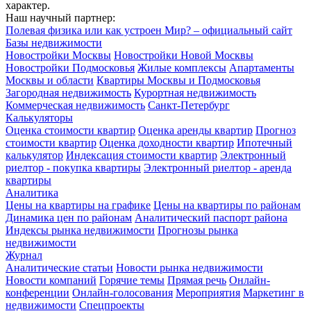
характер.
Наш научный партнер:
Полевая физика или как устроен Мир? – официальный сайт
Базы недвижимости
Новостройки Москвы
Новостройки Новой Москвы
Новостройки Подмосковья
Жилые комплексы
Апартаменты
Москвы и области
Квартиры Москвы и Подмосковья
Загородная недвижимость
Курортная недвижимость
Коммерческая недвижимость
Санкт-Петербург
Калькуляторы
Оценка стоимости квартир
Оценка аренды квартир
Прогноз
стоимости квартир
Оценка доходности квартир
Ипотечный
калькулятор
Индексация стоимости квартир
Электронный
риелтор - покупка квартиры
Электронный риелтор - аренда
квартиры
Аналитика
Цены на квартиры на графике
Цены на квартиры по районам
Динамика цен по районам
Аналитический паспорт района
Индексы рынка недвижимости
Прогнозы рынка
недвижимости
Журнал
Аналитические статьи
Новости рынка недвижимости
Новости компаний
Горячие темы
Прямая речь
Онлайн-
конференции
Онлайн-голосования
Мероприятия
Маркетинг в
недвижимости
Спецпроекты