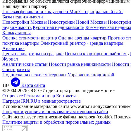
Информация об объекте является справочно-информационным м
Наш научный партнер:
Полевая физика или как устроен Мир? – официальный сайт
Базы недвижимости
Новостройки Москвы
Новостройки Новой Москвы
Новострой
недвижимость
Курортная недвижимость
Коммерческая недвиж
Калькуляторы
Оценка стоимости квартир
Оценка аренды квартир
Прогноз ст
покупка квартиры
Электронный риелтор - аренда квартиры
Аналитика
Цены на квартиры на графике
Цены на квартиры по районам
Д
Журнал
Аналитические статьи
Новости рынка недвижимости
Новости
Спецпроекты
Подписка на свежие материалы
Управление подпиской
18+
Карта сайта
© 2004-2026 ООО «Индикаторы рынка недвижимости»
О проекте
Реклама и пиар
Контакты
Награды
IRN.RU в медиапространстве
Использование материалов сайта www.irn.ru допускается толь
Порядок и условия использования материалов сайта
Сайт использует технические файлы настроек (cookie). Пользуя
Политике защиты и обработки персональных данных