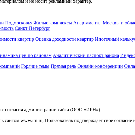
атериалом и не носит рекламный характер.
ки Подмосковья
Жилые комплексы
Апартаменты Москвы и обла
имость
Санкт-Петербург
оимости квартир
Оценка доходности квартир
Ипотечный кальку
инамика цен по районам
Аналитический паспорт района
Индек
 компаний
Горячие темы
Прямая речь
Онлайн-конференции
Онла
ко с согласия администрации сайта (ООО «ИРН»)
сь сайтом www.irn.ru, Пользователь подтверждает свое согласие