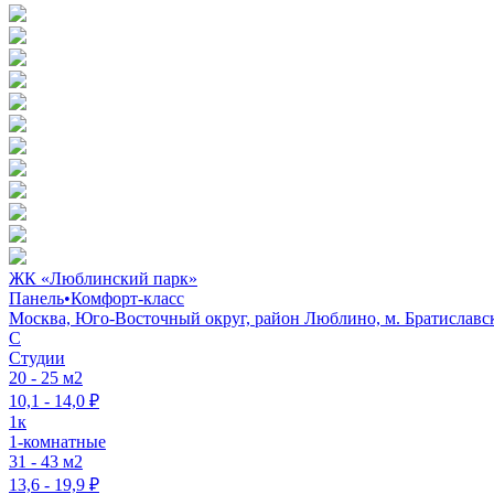
ЖК «Люблинский парк»
Панель
•
Комфорт-класс
Москва, Юго-Восточный округ, район Люблино, м. Братиславска
C
Студии
20 - 25 м2
10,1 - 14,0 ₽
1к
1-комнатные
31 - 43 м2
13,6 - 19,9 ₽