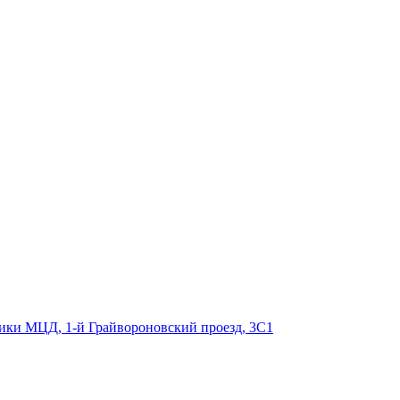
щики МЦД, 1-й Грайвороновский проезд, 3С1