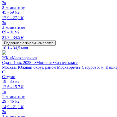
2к
2-комнатные
45 - 69 м2
17,9 - 27,1 ₽
3к
3-комнатные
69 - 91 м2
21,7 - 34,5 ₽
Подробнее о жилом комплексе
10,1 - 34,5 млн
ЖК «Москворечье»
Сдача 1 кв. 2028 г.
•
Монолит
•
Бизнес-класс
Москва, Южный округ, район Москворечье-Сабурово, м. Каши
C
Студии
19 - 35 м2
12,6 - 15,7 ₽
1к
1-комнатные
29 - 46 м2
14,9 - 21,1 ₽
2к
2-комнатные