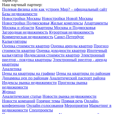
характер.
Наш научный партнер:
Полевая физика или как устроен Мир? – официальный сайт
Базы недвижимости
Новостройки Москвы
Новостройки Новой Москвы
Новостройки Подмосковья
Жилые комплексы
Апартаменты
Москвы и области
Квартиры Москвы и Подмосковья
Загородная недвижимость
Курортная недвижимость
Коммерческая недвижимость
Санкт-Петербург
Калькуляторы
Оценка стоимости квартир
Оценка аренды квартир
Прогноз
стоимости квартир
Оценка доходности квартир
Ипотечный
калькулятор
Индексация стоимости квартир
Электронный
риелтор - покупка квартиры
Электронный риелтор - аренда
квартиры
Аналитика
Цены на квартиры на графике
Цены на квартиры по районам
Динамика цен по районам
Аналитический паспорт района
Индексы рынка недвижимости
Прогнозы рынка
недвижимости
Журнал
Аналитические статьи
Новости рынка недвижимости
Новости компаний
Горячие темы
Прямая речь
Онлайн-
конференции
Онлайн-голосования
Мероприятия
Маркетинг в
недвижимости
Спецпроекты