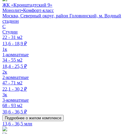
ЖК «Кронштадтский 9»
Монолит
•
Комфорт-класс
Москва, Северный округ, район Головинский, м. Водный
стадион
C
Студии
22 - 31 м2
13,6 - 18,9 ₽
1к
1-комнатные
34 - 55 м2
18,4 - 25,5 ₽
2к
2-комнатные
47 - 71 м2
22,1 - 30,2 ₽
3к
3-комнатные
68 - 93 м2
30,6 - 36,5 ₽
Подробнее о жилом комплексе
13,6 - 36,5 млн