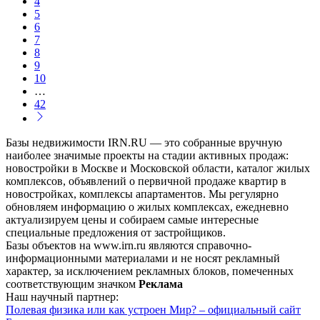
4
5
6
7
8
9
10
…
42
Базы недвижимости IRN.RU — это собранные вручную
наиболее значимые проекты на стадии активных продаж:
новостройки в Москве и Московской области, каталог жилых
комплексов, объявлений о первичной продаже квартир в
новостройках, комплексы апартаментов. Мы регулярно
обновляем информацию о жилых комплексах, ежедневно
актуализируем цены и собираем самые интересные
специальные предложения от застройщиков.
Базы объектов на www.irn.ru являются справочно-
информационными материалами и не носят рекламный
характер, за исключением рекламных блоков, помеченных
соответствующим значком
Реклама
Наш научный партнер:
Полевая физика или как устроен Мир? – официальный сайт