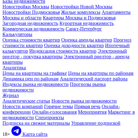
Базы недвижимости
Новостройки Москвы
Новостройки Новой Москвы
Новостройки Подмосковья
Жилые комплексы
Апартаменты
Москвы и области
Квартиры Москвы и Подмосковья
Загородная недвижимость
Курортная недвижимость
Коммерческая недвижимость
Санкт-Петербург
Калькуляторы
Оценка стоимости квартир
Оценка аренды квартир
Прогноз
стоимости квартир
Оценка доходности квартир
Ипотечный
калькулятор
Индексация стоимости квартир
Электронный
риелтор - покупка квартиры
Электронный риелтор - аренда
квартиры
Аналитика
Цены на квартиры на графике
Цены на квартиры по районам
Динамика цен по районам
Аналитический паспорт района
Индексы рынка недвижимости
Прогнозы рынка
недвижимости
Журнал
Аналитические статьи
Новости рынка недвижимости
Новости компаний
Горячие темы
Прямая речь
Онлайн-
конференции
Онлайн-голосования
Мероприятия
Маркетинг в
недвижимости
Спецпроекты
Подписка на свежие материалы
Управление подпиской
18+
Карта сайта