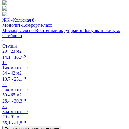
ЖК «Кольская 8»
Монолит
•
Комфорт-класс
Москва, Северо-Восточный округ, район Бабушкинский, м.
Свиблово
C
Студии
20 - 23 м2
14,1 - 16,7 ₽
1к
1-комнатные
34 - 42 м2
19,7 - 25,1 ₽
2к
2-комнатные
50 - 65 м2
26,4 - 30,3 ₽
3к
3-комнатные
79 - 91 м2
35,1 - 41,8 ₽
Подробнее о жилом комплексе