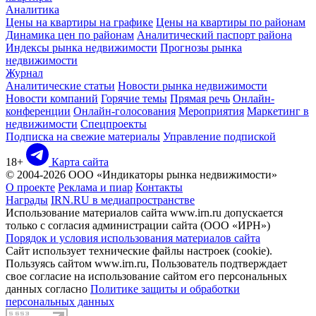
Аналитика
Цены на квартиры на графике
Цены на квартиры по районам
Динамика цен по районам
Аналитический паспорт района
Индексы рынка недвижимости
Прогнозы рынка
недвижимости
Журнал
Аналитические статьи
Новости рынка недвижимости
Новости компаний
Горячие темы
Прямая речь
Онлайн-
конференции
Онлайн-голосования
Мероприятия
Маркетинг в
недвижимости
Спецпроекты
Подписка на свежие материалы
Управление подпиской
18+
Карта сайта
© 2004-2026 ООО «Индикаторы рынка недвижимости»
О проекте
Реклама и пиар
Контакты
Награды
IRN.RU в медиапространстве
Использование материалов сайта www.irn.ru допускается
только с согласия администрации сайта (ООО «ИРН»)
Порядок и условия использования материалов сайта
Сайт использует технические файлы настроек (cookie).
Пользуясь сайтом www.irn.ru, Пользователь подтверждает
свое согласие на использование сайтом его персональных
данных согласно
Политике защиты и обработки
персональных данных