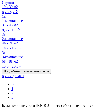
Студии
19 - 30 м2
6,7 - 8,7 ₽
1к
1-комнатные
31 - 45 м2
8,5 - 11,5 ₽
2к
2-комнатные
46 - 71 м2
10,7 - 15,5 ₽
3к
3-комнатные
68 - 81 м2
15,3 - 20,3 ₽
Подробнее о жилом комплексе
6,7 - 20,3 млн
1
2
3
Базы недвижимости IRN.RU — это собранные вручную