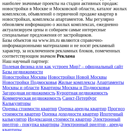
наиболее значимые проекты на стадии активных продаж:
новостройки в Москве и Московской области, каталог жилых
комплексов, объявлений о первичной продаже квартир в
новостройках, комплексы апартаментов. Мы регулярно
обновляем информацию о жилых комплексах, ежедневно
актуализируем цены и собираем самые интересные
специальные предложения от застройщиков.
Базы объектов на www.irn.ru являются справочно-
информационными материалами и не носят рекламный
характер, за исключением рекламных блоков, помеченных
соответствующим значком
Реклама
Наш научный партнер:
Полевая физика или как устроен Мир? – официальный сайт
Базы недвижимости
Новостройки Москвы
Новостройки Новой Москвы
Новостройки Подмосковья
Жилые комплексы
Апартаменты
Москвы и области
Квартиры Москвы и Подмосковья
Загородная недвижимость
Курортная недвижимость
Коммерческая недвижимость
Санкт-Петербург
Калькуляторы
Оценка стоимости квартир
Оценка аренды квартир
Прогноз
стоимости квартир
Оценка доходности квартир
Ипотечный
калькулятор
Индексация стоимости квартир
Электронный
риелтор - покупка квартиры
Электронный риелтор - аренда
квартиры