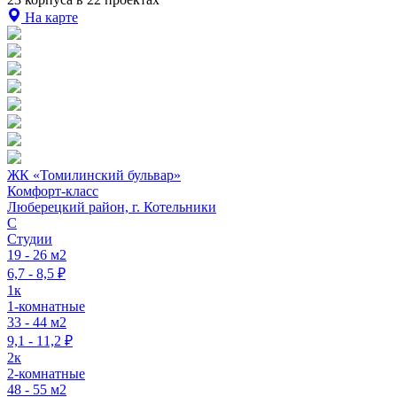
На карте
ЖК «Томилинский бульвар»
Комфорт-класс
Люберецкий район, г. Котельники
C
Студии
19 - 26 м2
6,7 - 8,5 ₽
1к
1-комнатные
33 - 44 м2
9,1 - 11,2 ₽
2к
2-комнатные
48 - 55 м2