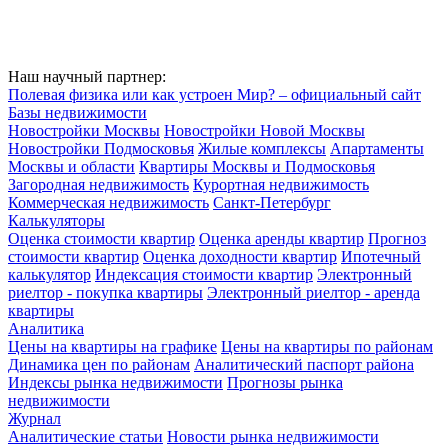
Наш научный партнер:
Полевая физика или как устроен Мир? – официальный сайт
Базы недвижимости
Новостройки Москвы
Новостройки Новой Москвы
Новостройки Подмосковья
Жилые комплексы
Апартаменты
Москвы и области
Квартиры Москвы и Подмосковья
Загородная недвижимость
Курортная недвижимость
Коммерческая недвижимость
Санкт-Петербург
Калькуляторы
Оценка стоимости квартир
Оценка аренды квартир
Прогноз
стоимости квартир
Оценка доходности квартир
Ипотечный
калькулятор
Индексация стоимости квартир
Электронный
риелтор - покупка квартиры
Электронный риелтор - аренда
квартиры
Аналитика
Цены на квартиры на графике
Цены на квартиры по районам
Динамика цен по районам
Аналитический паспорт района
Индексы рынка недвижимости
Прогнозы рынка
недвижимости
Журнал
Аналитические статьи
Новости рынка недвижимости