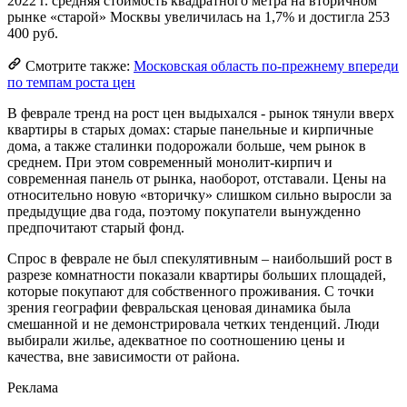
2022 г. средняя стоимость квадратного метра на вторичном
рынке «старой» Москвы увеличилась на 1,7% и достигла 253
400 руб.
Смотрите также:
Московская область по-прежнему впереди
по темпам роста цен
В феврале тренд на рост цен выдыхался - рынок тянули вверх
квартиры в старых домах: старые панельные и кирпичные
дома, а также сталинки подорожали больше, чем рынок в
среднем. При этом современный монолит-кирпич и
современная панель от рынка, наоборот, отставали. Цены на
относительно новую «вторичку» слишком сильно выросли за
предыдущие два года, поэтому покупатели вынужденно
предпочитают старый фонд.
Спрос в феврале не был спекулятивным – наибольший рост в
разрезе комнатности показали квартиры больших площадей,
которые покупают для собственного проживания. С точки
зрения географии февральская ценовая динамика была
смешанной и не демонстрировала четких тенденций. Люди
выбирали жилье, адекватное по соотношению цены и
качества, вне зависимости от района.
Реклама