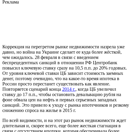
Реклама
Коррекция на перегретом рынке недвижимости назрела уже
давно, но война на Украине сделает ее куда более жёсткой,
чем ожидалось. 28 февраля в связи с введением
беспрецедентных санкций в отношении РФ Центробанк
повысил ключевую ставку сразу на 10,5 п.п. до 20% годовых.
От уровня ключевой ставки ЦБ зависит стоимость заемных
денег, поэтому очевидно, что на какое-то время ипотека в
России просто перестанет существовать как явление.
Повторяется сценарий конца
2014 г.
, когда ЦБ увеличил
ставку до 17 п.п., чтобы остановить девальвацию рубля на
фоне обвала цен на нефть и первых серьезных западных
санкций. Это привело к уходу с рынка ипотечников и резкому
снижению спроса на жилье в 2015 г.
По всей видимости, и на этот раз рынок недвижимости ждет
длительная и, скорее всего, еще более жесткая стагнация в
связи с отсутствием ипотеки, которая обеспечивала более