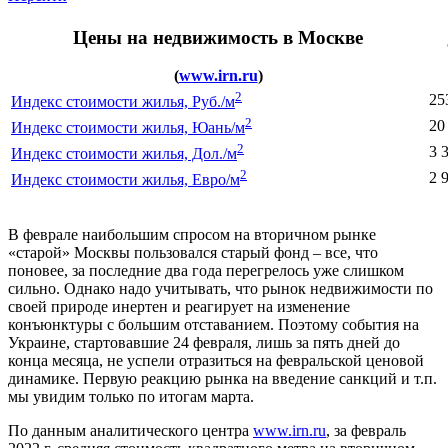
Цены на недвижимость в Москве
(
www.irn.ru
)
2
25
Индекс стоимости жилья, Руб./м
2
20
Индекс стоимости жилья, Юань/м
2
3 
Индекс стоимости жилья, Дол./м
2
2 
Индекс стоимости жилья, Евро/м
В феврале наибольшим спросом на вторичном рынке
«старой» Москвы пользовался старый фонд – все, что
поновее, за последние два года перегрелось уже слишком
сильно. Однако надо учитывать, что рынок недвижимости по
своей природе инертен и реагирует на изменение
конъюнктуры с большим отставанием. Поэтому события на
Украине, стартовавшие 24 февраля, лишь за пять дней до
конца месяца, не успели отразиться на февральской ценовой
динамике. Первую реакцию рынка на введение санкций и т.п.
мы увидим только по итогам марта.
По данным аналитического центра
www.irn.ru
, за февраль