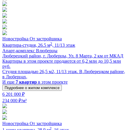
Новостройка
От застройщика
2
Квартира-cтудия, 26.5 м
, 11/13 этаж
Апарт-комплекс Влюберцы
Люберецкий район, г. Люберцы, Ул. 8 Марта, 2 км от МКАД
Квартиры в этом проекте продаются от 6,2 млн до 10,5 млн
руб.
Cтудия площадью 26,5 м2, 11/13 этаж. В Люберецком районе,
в Люберцах,
И еще
7 квартир
в этом проекте
Подробнее о жилом комплексе
6 201 000 ₽
234 000 ₽/м²
Новостройка
От застройщика
2
1-комн.квартира, 28.9 м
, 16 этаж