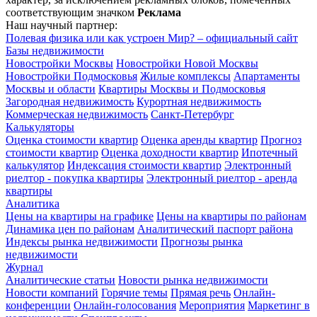
соответствующим значком
Реклама
Наш научный партнер:
Полевая физика или как устроен Мир? – официальный сайт
Базы недвижимости
Новостройки Москвы
Новостройки Новой Москвы
Новостройки Подмосковья
Жилые комплексы
Апартаменты
Москвы и области
Квартиры Москвы и Подмосковья
Загородная недвижимость
Курортная недвижимость
Коммерческая недвижимость
Санкт-Петербург
Калькуляторы
Оценка стоимости квартир
Оценка аренды квартир
Прогноз
стоимости квартир
Оценка доходности квартир
Ипотечный
калькулятор
Индексация стоимости квартир
Электронный
риелтор - покупка квартиры
Электронный риелтор - аренда
квартиры
Аналитика
Цены на квартиры на графике
Цены на квартиры по районам
Динамика цен по районам
Аналитический паспорт района
Индексы рынка недвижимости
Прогнозы рынка
недвижимости
Журнал
Аналитические статьи
Новости рынка недвижимости
Новости компаний
Горячие темы
Прямая речь
Онлайн-
конференции
Онлайн-голосования
Мероприятия
Маркетинг в