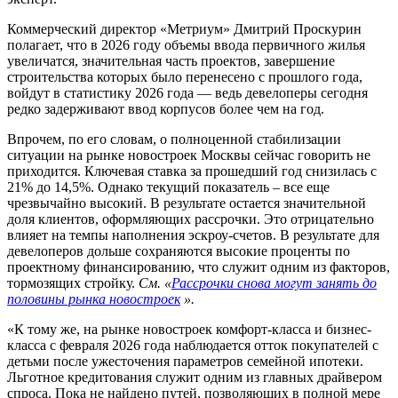
Коммерческий директор «Метриум» Дмитрий Проскурин
полагает, что в 2026 году объемы ввода первичного жилья
увеличатся, значительная часть проектов, завершение
строительства которых было перенесено с прошлого года,
войдут в статистику 2026 года — ведь девелоперы сегодня
редко задерживают ввод корпусов более чем на год.
Впрочем, по его словам, о полноценной стабилизации
ситуации на рынке новостроек Москвы сейчас говорить не
приходится. Ключевая ставка за прошедший год снизилась с
21% до 14,5%. Однако текущий показатель – все еще
чрезвычайно высокий. В результате остается значительной
доля клиентов, оформляющих рассрочки. Это отрицательно
влияет на темпы наполнения эскроу-счетов. В результате для
девелоперов дольше сохраняются высокие проценты по
проектному финансированию, что служит одним из факторов,
тормозящих стройку.
См. «
Рассрочки снова могут занять до
половины рынка новостроек
».
«К тому же, на рынке новостроек комфорт-класса и бизнес-
класса с февраля 2026 года наблюдается отток покупателей с
детьми после ужесточения параметров семейной ипотеки.
Льготное кредитования служит одним из главных драйвером
спроса. Пока не найдено путей, позволяющих в полной мере