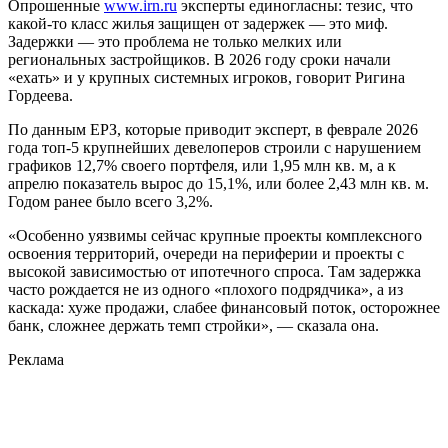
Опрошенные
www.irn.ru
эксперты единогласны: тезис, что
какой-то класс жилья защищен от задержек — это миф.
Задержки — это проблема не только мелких или
региональных застройщиков. В 2026 году сроки начали
«ехать» и у крупных системных игроков, говорит Ригина
Гордеева.
По данным ЕРЗ, которые приводит эксперт, в феврале 2026
года топ-5 крупнейших девелоперов строили с нарушением
графиков 12,7% своего портфеля, или 1,95 млн кв. м, а к
апрелю показатель вырос до 15,1%, или более 2,43 млн кв. м.
Годом ранее было всего 3,2%.
«Особенно уязвимы сейчас крупные проекты комплексного
освоения территорий, очереди на периферии и проекты с
высокой зависимостью от ипотечного спроса. Там задержка
часто рождается не из одного «плохого подрядчика», а из
каскада: хуже продажи, слабее финансовый поток, осторожнее
банк, сложнее держать темп стройки», — сказала она.
Реклама