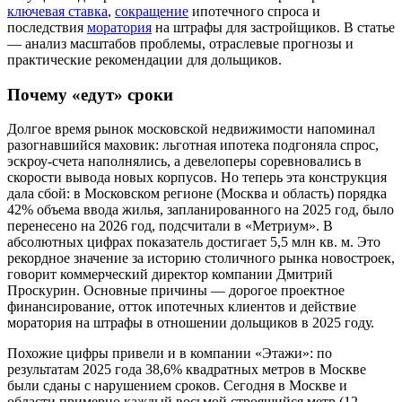
ключевая ставка
,
сокращение
ипотечного спроса и
последствия
моратория
на штрафы для застройщиков. В статье
— анализ масштабов проблемы, отраслевые прогнозы и
практические рекомендации для дольщиков.
Почему «едут» сроки
Долгое время рынок московской недвижимости напоминал
разогнавшийся маховик: льготная ипотека подгоняла спрос,
эскроу-счета наполнялись, а девелоперы соревновались в
скорости вывода новых корпусов. Но теперь эта конструкция
дала сбой: в Московском регионе (Москва и область) порядка
42% объема ввода жилья, запланированного на 2025 год, было
перенесено на 2026 год, подсчитали в «Метриум». В
абсолютных цифрах показатель достигает 5,5 млн кв. м. Это
рекордное значение за историю столичного рынка новостроек,
говорит коммерческий директор компании Дмитрий
Проскурин. Основные причины — дорогое проектное
финансирование, отток ипотечных клиентов и действие
моратория на штрафы в отношении дольщиков в 2025 году.
Похожие цифры привели и в компании «Этажи»: по
результатам 2025 года 38,6% квадратных метров в Москве
были сданы с нарушением сроков. Сегодня в Москве и
области примерно каждый восьмой строящийся метр (12–