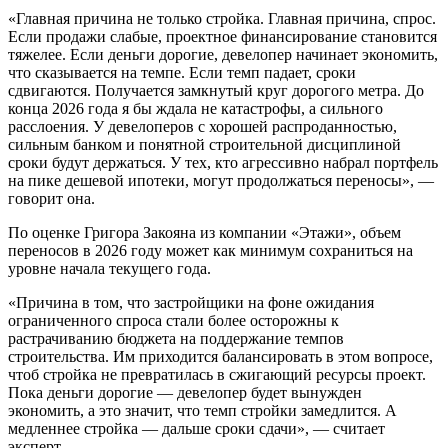
«Главная причина не только стройка. Главная причина, спрос.
Если продажи слабые, проектное финансирование становится
тяжелее. Если деньги дорогие, девелопер начинает экономить,
что сказывается на темпе. Если темп падает, сроки
сдвигаются. Получается замкнутый круг дорогого метра. До
конца 2026 года я бы ждала не катастрофы, а сильного
расслоения. У девелоперов с хорошей распроданностью,
сильным банком и понятной строительной дисциплиной
сроки будут держаться. У тех, кто агрессивно набрал портфель
на пике дешевой ипотеки, могут продолжаться переносы», —
говорит она.
По оценке Григора Закояна из компании «Этажи», объем
переносов в 2026 году может как минимум сохраниться на
уровне начала текущего года.
«Причина в том, что застройщики на фоне ожидания
ограниченного спроса стали более осторожны к
растрачиванию бюджета на поддержание темпов
строительства. Им приходится балансировать в этом вопросе,
чтоб стройка не превратилась в сжигающий ресурсы проект.
Пока деньги дорогие — девелопер будет вынужден
экономить, а это значит, что темп стройки замедлится. А
медленнее стройка — дальше сроки сдачи», — считает
эксперт.