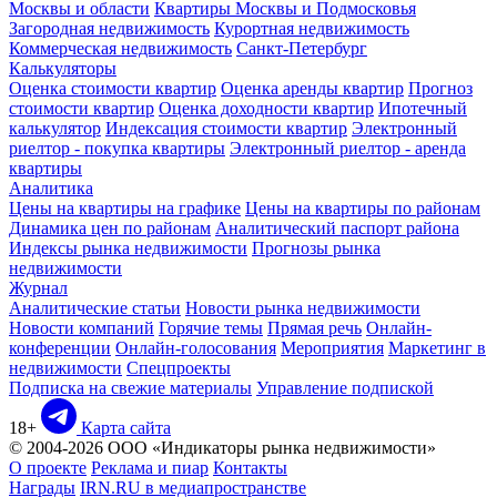
Москвы и области
Квартиры Москвы и Подмосковья
Загородная недвижимость
Курортная недвижимость
Коммерческая недвижимость
Санкт-Петербург
Калькуляторы
Оценка стоимости квартир
Оценка аренды квартир
Прогноз
стоимости квартир
Оценка доходности квартир
Ипотечный
калькулятор
Индексация стоимости квартир
Электронный
риелтор - покупка квартиры
Электронный риелтор - аренда
квартиры
Аналитика
Цены на квартиры на графике
Цены на квартиры по районам
Динамика цен по районам
Аналитический паспорт района
Индексы рынка недвижимости
Прогнозы рынка
недвижимости
Журнал
Аналитические статьи
Новости рынка недвижимости
Новости компаний
Горячие темы
Прямая речь
Онлайн-
конференции
Онлайн-голосования
Мероприятия
Маркетинг в
недвижимости
Спецпроекты
Подписка на свежие материалы
Управление подпиской
18+
Карта сайта
© 2004-2026 ООО «Индикаторы рынка недвижимости»
О проекте
Реклама и пиар
Контакты
Награды
IRN.RU в медиапространстве