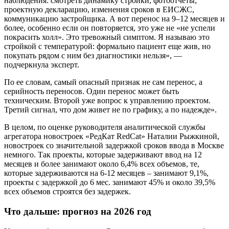
наблюдения: смотреть динамику стройки, фотоотчеты,
проектную декларацию, изменения сроков в ЕИСЖС,
коммуникацию застройщика. А вот перенос на 9–12 месяцев и
более, особенно если он повторяется, это уже не «не успели
покрасить холл». Это тревожный симптом. Я называю это
стройкой с температурой: формально пациент еще жив, но
покупать рядом с ним без диагностики нельзя», —
подчеркнула эксперт.
По ее словам, самый опасный признак не сам перенос, а
серийность переносов. Один перенос может быть
техническим. Второй уже вопрос к управлению проектом.
Третий сигнал, что дом живет не по графику, а по надежде».
В целом, по оценке руководителя аналитической службы
агрегатора новостроек «РедКат RedCat» Наталии Рыжкиной,
новостроек со значительной задержкой сроков ввода в Москве
немного. Так проекты, которые задерживают ввод на 12
месяцев и более занимают около 6,4% всех объемов, те,
которые задерживаются на 6-12 месяцев – занимают 9,1%,
проекты с задержкой до 6 мес. занимают 45% и около 39,5%
всех объемов строятся без задержек.
Что дальше: прогноз на 2026 год