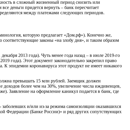
можность в сложный жизненный период снизить или
 все деньги придется вернуть – банк пересчитает
спределяются между платежами следующих периодов.
минология, которую предлагает «Дом.рф»). Конечно же,
о соответствующие законы «на злобу дня», и таким образом
екабря 2013 года). Чуть менее года назад – в июле 2019-го
2019 года). Этот документ законодательно закрепил право
. К эпидемии коронавируса этот продукт не имеет никакого
должна превышать 15 млн рублей. Заемщик должен
ие доходов более чем на 30%, увеличение числа иждивенцев,
е). Заявление на оформление каникул подается в банк, где
- заболевших и/или из-за режима самоизоляции оказавшихся
ой Федерации (Банке России)» и ряд других сопутствующих