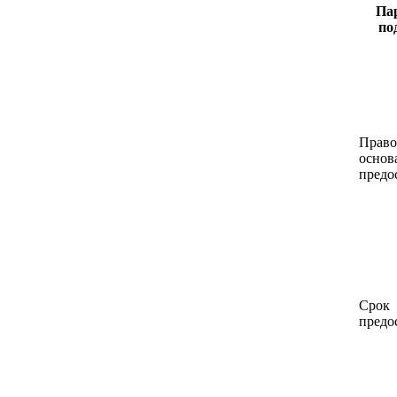
Па
по
Прав
основ
предо
Срок
предо