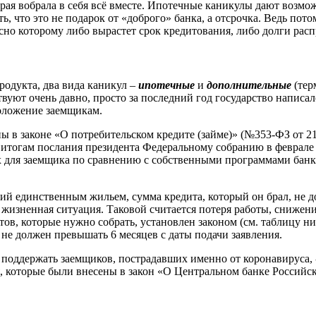
оторая вобрала в себя всё вместе. Ипотечные каникулы дают воз
 что это не подарок от «доброго» банка, а отсрочка. Ведь потом
сно которому либо вырастет срок кредитования, либо долги ра
родукта, два вида каникул –
ипотечные
и
дополнительные
(тер
уют очень давно, просто за последний год государство написал
оложение заемщикам.
 в законе «О потребительском кредите (займе)» (№353-ФЗ от 21 д
 итогам послания президента Федеральному собранию в феврале 
 для заемщика по сравнению с собственными программами банка
ий единственным жильем, сумма кредита, который он брал, не 
 жизненная ситуация. Таковой считается потеря работы, снижен
в, которые нужно собрать, установлен законом (см. таблицу ниж
 не должен превышать 6 месяцев с даты подачи заявления.
поддержать заемщиков, пострадавших именно от коронавируса, 
 которые были внесены в закон «О Центральном банке Российск