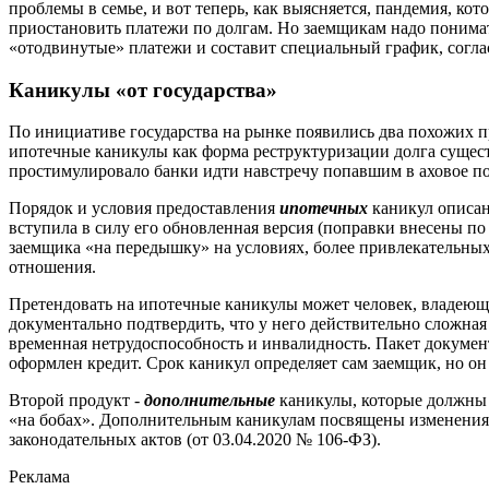
проблемы в семье, и вот теперь, как выясняется, пандемия, к
приостановить платежи по долгам. Но заемщикам надо понимать,
«отодвинутые» платежи и составит специальный график, согла
Каникулы «от государства»
По инициативе государства на рынке появились два похожих п
ипотечные каникулы как форма реструктуризации долга существ
простимулировало банки идти навстречу попавшим в аховое п
Порядок и условия предоставления
ипотечных
каникул описаны
вступила в силу его обновленная версия (поправки внесены по
заемщика «на передышку» на условиях, более привлекательных
отношения.
Претендовать на ипотечные каникулы может человек, владеющ
документально подтвердить, что у него действительно сложная
временная нетрудоспособность и инвалидность. Пакет документо
оформлен кредит. Срок каникул определяет сам заемщик, но он
Второй продукт -
дополнительные
каникулы, которые должны 
«на бобах». Дополнительным каникулам посвящены изменения,
законодательных актов (от 03.04.2020 № 106-ФЗ).
Реклама