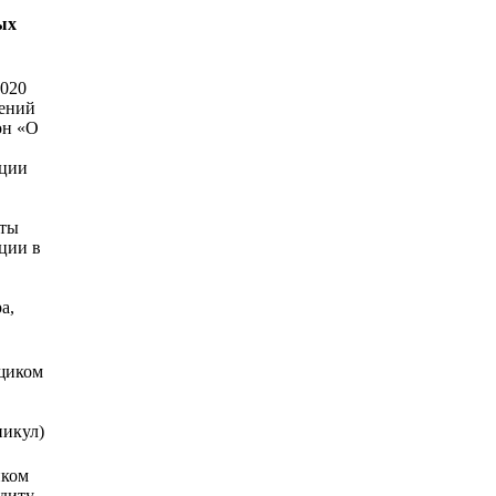
ых
2020
ений
он «О
ации
кты
ции в
а,
мщиком
никул)
иком
едиту