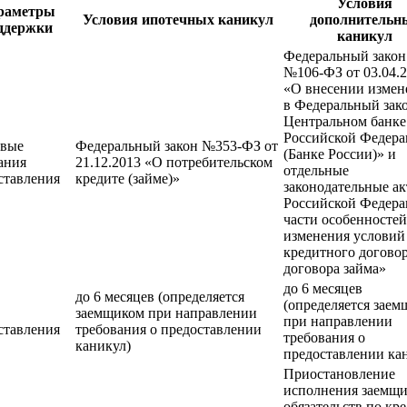
Условия
раметры
Условия ипотечных каникул
дополнительн
ддержки
каникул
Федеральный закон
№106-ФЗ от 03.04.
«О внесении измен
в Федеральный зак
Центральном банке
Российской Федер
овые
Федеральный закон №353-ФЗ от
(Банке России)» и
ания
21.12.2013 «О потребительском
отдельные
ставления
кредите (займе)»
законодательные а
Российской Федера
части особенностей
изменения условий
кредитного договор
договора займа»
до 6 месяцев
до 6 месяцев (определяется
(определяется зае
заемщиком при направлении
при направлении
ставления
требования о предоставлении
требования о
каникул)
предоставлении ка
Приостановление
исполнения заемщ
обязательств по кр