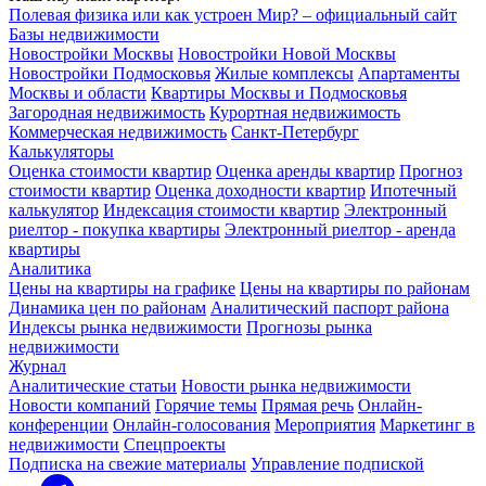
Полевая физика или как устроен Мир? – официальный сайт
Базы недвижимости
Новостройки Москвы
Новостройки Новой Москвы
Новостройки Подмосковья
Жилые комплексы
Апартаменты
Москвы и области
Квартиры Москвы и Подмосковья
Загородная недвижимость
Курортная недвижимость
Коммерческая недвижимость
Санкт-Петербург
Калькуляторы
Оценка стоимости квартир
Оценка аренды квартир
Прогноз
стоимости квартир
Оценка доходности квартир
Ипотечный
калькулятор
Индексация стоимости квартир
Электронный
риелтор - покупка квартиры
Электронный риелтор - аренда
квартиры
Аналитика
Цены на квартиры на графике
Цены на квартиры по районам
Динамика цен по районам
Аналитический паспорт района
Индексы рынка недвижимости
Прогнозы рынка
недвижимости
Журнал
Аналитические статьи
Новости рынка недвижимости
Новости компаний
Горячие темы
Прямая речь
Онлайн-
конференции
Онлайн-голосования
Мероприятия
Маркетинг в
недвижимости
Спецпроекты
Подписка на свежие материалы
Управление подпиской