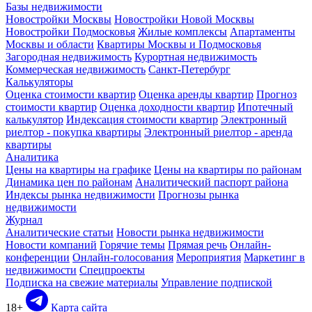
Базы недвижимости
Новостройки Москвы
Новостройки Новой Москвы
Новостройки Подмосковья
Жилые комплексы
Апартаменты
Москвы и области
Квартиры Москвы и Подмосковья
Загородная недвижимость
Курортная недвижимость
Коммерческая недвижимость
Санкт-Петербург
Калькуляторы
Оценка стоимости квартир
Оценка аренды квартир
Прогноз
стоимости квартир
Оценка доходности квартир
Ипотечный
калькулятор
Индексация стоимости квартир
Электронный
риелтор - покупка квартиры
Электронный риелтор - аренда
квартиры
Аналитика
Цены на квартиры на графике
Цены на квартиры по районам
Динамика цен по районам
Аналитический паспорт района
Индексы рынка недвижимости
Прогнозы рынка
недвижимости
Журнал
Аналитические статьи
Новости рынка недвижимости
Новости компаний
Горячие темы
Прямая речь
Онлайн-
конференции
Онлайн-голосования
Мероприятия
Маркетинг в
недвижимости
Спецпроекты
Подписка на свежие материалы
Управление подпиской
18+
Карта сайта